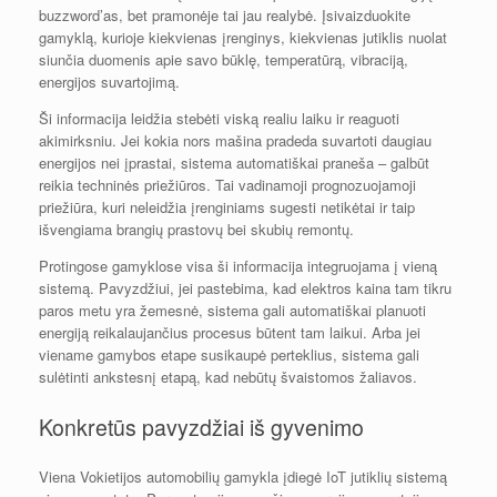
buzzword’as, bet pramonėje tai jau realybė. Įsivaizduokite
gamyklą, kurioje kiekvienas įrenginys, kiekvienas jutiklis nuolat
siunčia duomenis apie savo būklę, temperatūrą, vibraciją,
energijos suvartojimą.
Ši informacija leidžia stebėti viską realiu laiku ir reaguoti
akimirksniu. Jei kokia nors mašina pradeda suvartoti daugiau
energijos nei įprastai, sistema automatiškai praneša – galbūt
reikia techninės priežiūros. Tai vadinamoji prognozuojamoji
priežiūra, kuri neleidžia įrenginiams sugesti netikėtai ir taip
išvengiama brangių prastovų bei skubių remontų.
Protingose gamyklose visa ši informacija integruojama į vieną
sistemą. Pavyzdžiui, jei pastebima, kad elektros kaina tam tikru
paros metu yra žemesnė, sistema gali automatiškai planuoti
energiją reikalaujančius procesus būtent tam laikui. Arba jei
viename gamybos etape susikaupė perteklius, sistema gali
sulėtinti ankstesnį etapą, kad nebūtų švaistomos žaliavos.
Konkretūs pavyzdžiai iš gyvenimo
Viena Vokietijos automobilių gamykla įdiegė IoT jutiklių sistemą