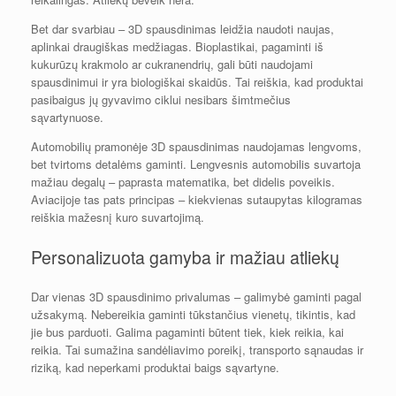
Bet dar svarbiau – 3D spausdinimas leidžia naudoti naujas,
aplinkai draugiškas medžiagas. Bioplastikai, pagaminti iš
kukurūzų krakmolo ar cukranendrių, gali būti naudojami
spausdinimui ir yra biologiškai skaidūs. Tai reiškia, kad produktai
pasibaigus jų gyvavimo ciklui nesibars šimtmečius
sąvartynuose.
Automobilių pramonėje 3D spausdinimas naudojamas lengvoms,
bet tvirtoms detalėms gaminti. Lengvesnis automobilis suvartoja
mažiau degalų – paprasta matematika, bet didelis poveikis.
Aviacijoje tas pats principas – kiekvienas sutaupytas kilogramas
reiškia mažesnį kuro suvartojimą.
Personalizuota gamyba ir mažiau atliekų
Dar vienas 3D spausdinimo privalumas – galimybė gaminti pagal
užsakymą. Nebereikia gaminti tūkstančius vienetų, tikintis, kad
jie bus parduoti. Galima pagaminti būtent tiek, kiek reikia, kai
reikia. Tai sumažina sandėliavimo poreikį, transporto sąnaudas ir
riziką, kad neperkami produktai baigs sąvartyne.