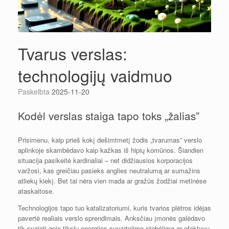
Tvarus verslas:
technologijų vaidmuo
Paskelbta
2025-11-20
Kodėl verslas staiga tapo toks „žalias”
Prisimenu, kaip prieš kokį dešimtmetį žodis „tvarumas” verslo
aplinkoje skambėdavo kaip kažkas iš hipių komūnos. Šiandien
situacija pasikeitė kardinaliai – net didžiausios korporacijos
varžosi, kas greičiau pasieks anglies neutralumą ar sumažins
atliekų kiekį. Bet tai nėra vien mada ar gražūs žodžiai metinėse
ataskaitose.
Technologijos tapo tuo katalizatoriumi, kuris tvarios plėtros idėjas
pavertė realiais verslo sprendimais. Anksčiau įmonės galėdavo
tik svajoti apie tikslų energijos suvartojimo stebėjimą ar efektyvų