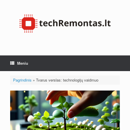
Pereiti
prie
turinio
Meniu
Pagrindinis
»
Tvarus verslas: technologijų vaidmuo