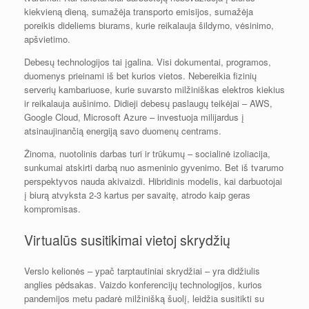
kiekvieną dieną, sumažėja transporto emisijos, sumažėja
poreikis dideliems biurams, kurie reikalauja šildymo, vėsinimo,
apšvietimo.
Debesų technologijos tai įgalina. Visi dokumentai, programos,
duomenys prieinami iš bet kurios vietos. Nebereikia fizinių
serverių kambariuose, kurie suvarsto milžiniškas elektros kiekius
ir reikalauja aušinimo. Didieji debesų paslaugų teikėjai – AWS,
Google Cloud, Microsoft Azure – investuoja milijardus į
atsinaujinančią energiją savo duomenų centrams.
Žinoma, nuotolinis darbas turi ir trūkumų – socialinė izoliacija,
sunkumai atskirti darbą nuo asmeninio gyvenimo. Bet iš tvarumo
perspektyvos nauda akivaizdi. Hibridinis modelis, kai darbuotojai
į biurą atvyksta 2-3 kartus per savaitę, atrodo kaip geras
kompromisas.
Virtualūs susitikimai vietoj skrydžių
Verslo kelionės – ypač tarptautiniai skrydžiai – yra didžiulis
anglies pėdsakas. Vaizdo konferencijų technologijos, kurios
pandemijos metu padarė milžinišką šuolį, leidžia susitikti su