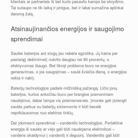
klientais ar partneriais iš bet kurio pasaulio kampo be skrydimo.
Tai sutaupo ne tik laiką ir pinigus, bet ir labai sumažina aplinkai
daromą žalą.
Atsinaujinančios energijos ir saugojimo
sprendimai
Saulės baterijos ant stogų jau nebėra egzotika. Jų kaina per
pastarąjį dešimtmetį nukrito daugiau nei 80 procentų, o
efektyvumas išaugo. Bet tikroji problema buvo ne energijos
generavimas, o jos saugojimas – saulė šviečia dieną, o energijos
reikia ir naktį.
Baterijų technologijos padarė milžinišką pažangą. Ličio jonų
baterijos, kurios anksčiau buvo per brangios pramoniniam
naudojimui, dabar tampa vis prieinamesnės. Įmonės gali įsirengti
saulės parkus su baterijų sistemomis ir būti beveik
nepriklausomos nuo elektros tinklų.
Dar įdomesni sprendimai – vandenilio technologijos. Perteklinė
energija iš saulės ar vėjo gali būti naudojama elektrolizei –
vandens skaidymui į vandenilį ir deguonį. Vandenilis gali būti