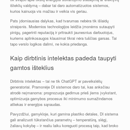
išteklių valdymą – dabar tai daro automatizuotos sistemos,
kurios kainuoja vis mažiau ir veikia vis geriau.
Pats įdomiausias dalykas, kad tvarumas nebėra tik išlaidų
straipsnis. Modernios technologijos leidžia įmonėms sutaupyti
pinigų, pagerinti reputaciją ir pritraukti jaunesnius darbuotojus,
kuriems aplinkosaugos klausimai tikrai nėra tuščias garsas. Tai
tapo verslo logikos dalimi, ne kokia priedanga.
Kaip dirbtinis intelektas padeda taupyti
gamtos išteklius
Dirbtinis intelektas – tai ne tik ChatGPT ar paveikslėlių
generatoriai. Pramonėje DI sistemos daro tai, kas anksčiau
atrodė neįmanoma: prognozuoja gedimus prieš jiems įvykstant,
optimizuoja gamybos procesus iki minimumo sumažindamos
atliekas ir energijos sąnaudas.
Pavyzdžiui, gamykloje, kuri gamina plastiko detales, DI sistema
gali analizuoti tūkstančius parametrų – temperatūrą, slėgį,
žaliavų kokybę – ir realiu laiku koreguoti procesą taip, kad broko