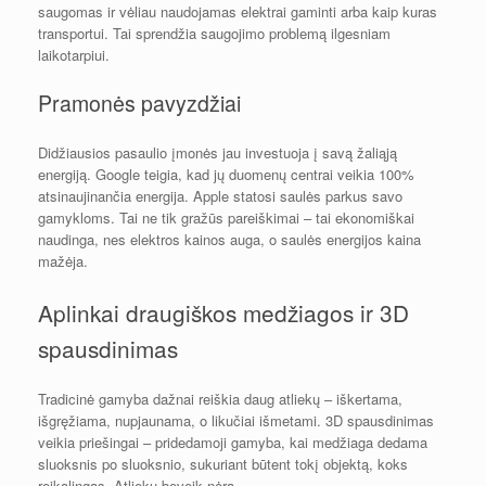
saugomas ir vėliau naudojamas elektrai gaminti arba kaip kuras
transportui. Tai sprendžia saugojimo problemą ilgesniam
laikotarpiui.
Pramonės pavyzdžiai
Didžiausios pasaulio įmonės jau investuoja į savą žaliąją
energiją. Google teigia, kad jų duomenų centrai veikia 100%
atsinaujinančia energija. Apple statosi saulės parkus savo
gamykloms. Tai ne tik gražūs pareiškimai – tai ekonomiškai
naudinga, nes elektros kainos auga, o saulės energijos kaina
mažėja.
Aplinkai draugiškos medžiagos ir 3D
spausdinimas
Tradicinė gamyba dažnai reiškia daug atliekų – iškertama,
išgręžiama, nupjaunama, o likučiai išmetami. 3D spausdinimas
veikia priešingai – pridedamoji gamyba, kai medžiaga dedama
sluoksnis po sluoksnio, sukuriant būtent tokį objektą, koks
reikalingas. Atliekų beveik nėra.