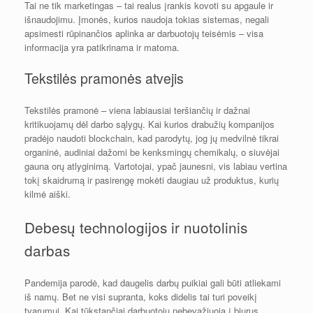
Tai ne tik marketingas – tai realus įrankis kovoti su apgaule ir
išnaudojimu. Įmonės, kurios naudoja tokias sistemas, negali
apsimesti rūpinančios aplinka ar darbuotojų teisėmis – visa
informacija yra patikrinama ir matoma.
Tekstilės pramonės atvejis
Tekstilės pramonė – viena labiausiai teršiančių ir dažnai
kritikuojamų dėl darbo sąlygų. Kai kurios drabužių kompanijos
pradėjo naudoti blockchain, kad parodytų, jog jų medvilnė tikrai
organinė, audiniai dažomi be kenksmingų chemikalų, o siuvėjai
gauna orų atlyginimą. Vartotojai, ypač jaunesni, vis labiau vertina
tokį skaidrumą ir pasirengę mokėti daugiau už produktus, kurių
kilmė aiški.
Debesų technologijos ir nuotolinis
darbas
Pandemija parodė, kad daugelis darbų puikiai gali būti atliekami
iš namų. Bet ne visi supranta, koks didelis tai turi poveikį
tvarumui. Kai tūkstančiai darbuotojų nebevažiuoja į biurus