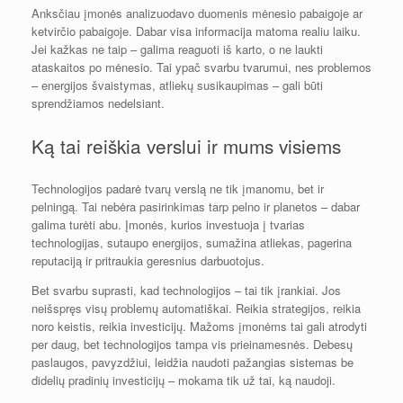
Anksčiau įmonės analizuodavo duomenis mėnesio pabaigoje ar
ketvirčio pabaigoje. Dabar visa informacija matoma realiu laiku.
Jei kažkas ne taip – galima reaguoti iš karto, o ne laukti
ataskaitos po mėnesio. Tai ypač svarbu tvarumui, nes problemos
– energijos švaistymas, atliekų susikaupimas – gali būti
sprendžiamos nedelsiant.
Ką tai reiškia verslui ir mums visiems
Technologijos padarė tvarų verslą ne tik įmanomu, bet ir
pelningą. Tai nebėra pasirinkimas tarp pelno ir planetos – dabar
galima turėti abu. Įmonės, kurios investuoja į tvarias
technologijas, sutaupo energijos, sumažina atliekas, pagerina
reputaciją ir pritraukia geresnius darbuotojus.
Bet svarbu suprasti, kad technologijos – tai tik įrankiai. Jos
neišspręs visų problemų automatiškai. Reikia strategijos, reikia
noro keistis, reikia investicijų. Mažoms įmonėms tai gali atrodyti
per daug, bet technologijos tampa vis prieinamesnės. Debesų
paslaugos, pavyzdžiui, leidžia naudoti pažangias sistemas be
didelių pradinių investicijų – mokama tik už tai, ką naudoji.