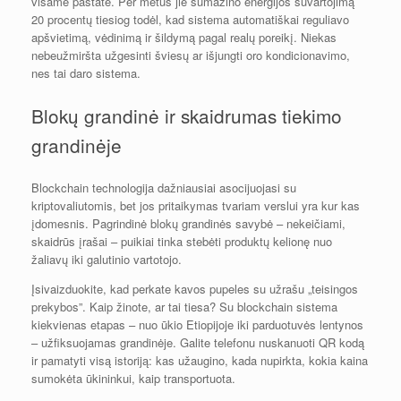
visame pastate. Per metus jie sumažino energijos suvartojimą
20 procentų tiesiog todėl, kad sistema automatiškai reguliavo
apšvietimą, vėdinimą ir šildymą pagal realų poreikį. Niekas
nebeužmiršta užgesinti šviesų ar išjungti oro kondicionavimo,
nes tai daro sistema.
Blokų grandinė ir skaidrumas tiekimo
grandinėje
Blockchain technologija dažniausiai asocijuojasi su
kriptovaliutomis, bet jos pritaikymas tvariam verslui yra kur kas
įdomesnis. Pagrindinė blokų grandinės savybė – nekeičiami,
skaidrūs įrašai – puikiai tinka stebėti produktų kelionę nuo
žaliavų iki galutinio vartotojo.
Įsivaizduokite, kad perkate kavos pupeles su užrašu „teisingos
prekybos”. Kaip žinote, ar tai tiesa? Su blockchain sistema
kiekvienas etapas – nuo ūkio Etiopijoje iki parduotuvės lentynos
– užfiksuojamas grandinėje. Galite telefonu nuskanuoti QR kodą
ir pamatyti visą istoriją: kas užaugino, kada nupirkta, kokia kaina
sumokėta ūkininkui, kaip transportuota.