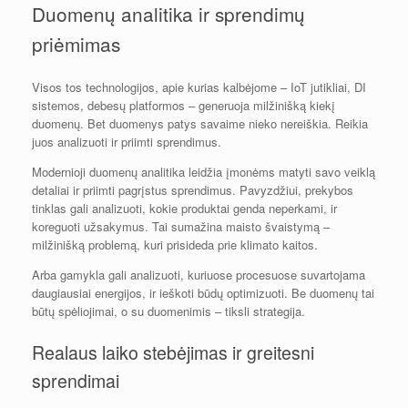
Duomenų analitika ir sprendimų
priėmimas
Visos tos technologijos, apie kurias kalbėjome – IoT jutikliai, DI
sistemos, debesų platformos – generuoja milžinišką kiekį
duomenų. Bet duomenys patys savaime nieko nereiškia. Reikia
juos analizuoti ir priimti sprendimus.
Modernioji duomenų analitika leidžia įmonėms matyti savo veiklą
detaliai ir priimti pagrįstus sprendimus. Pavyzdžiui, prekybos
tinklas gali analizuoti, kokie produktai genda neperkami, ir
koreguoti užsakymus. Tai sumažina maisto švaistymą –
milžinišką problemą, kuri prisideda prie klimato kaitos.
Arba gamykla gali analizuoti, kuriuose procesuose suvartojama
daugiausiai energijos, ir ieškoti būdų optimizuoti. Be duomenų tai
būtų spėliojimai, o su duomenimis – tiksli strategija.
Realaus laiko stebėjimas ir greitesni
sprendimai