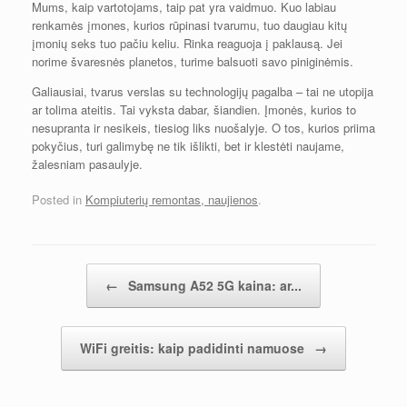
Mums, kaip vartotojams, taip pat yra vaidmuo. Kuo labiau
renkamės įmones, kurios rūpinasi tvarumu, tuo daugiau kitų
įmonių seks tuo pačiu keliu. Rinka reaguoja į paklausą. Jei
norime švaresnės planetos, turime balsuoti savo piniginėmis.
Galiausiai, tvarus verslas su technologijų pagalba – tai ne utopija
ar tolima ateitis. Tai vyksta dabar, šiandien. Įmonės, kurios to
nesupranta ir nesikeis, tiesiog liks nuošalyje. O tos, kurios priima
pokyčius, turi galimybę ne tik išlikti, bet ir klestėti naujame,
žalesniam pasaulyje.
Posted in
Kompiuterių remontas, naujienos
.
Įrašų navigacija
←
Samsung A52 5G kaina: ar...
WiFi greitis: kaip padidinti namuose
→