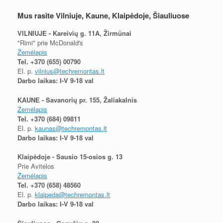
Mus rasite Vilniuje, Kaune, Klaipėdoje, Šiauliuose
VILNIUJE - Kareivių g. 11A, Žirmūnai
"Rimi" prie McDonald's
Žemėlapis
Tel.
+370 (655) 00790
El. p.
vilnius@techremontas.lt
Darbo laikas: I-V 9-18 val
KAUNE - Savanorių pr. 155, Žaliakalnis
Žemėlapis
Tel.
+370 (684) 09811
El. p.
kaunas@techremontas.lt
Darbo laikas: I-V 9-18 val
Klaipėdoje - Sausio 15-osios g. 13
Prie Avitelos
Žemėlapis
Tel.
+370 (658) 48560
El. p.
klaipeda@techremontas.lt
Darbo laikas: I-V 9-18 val