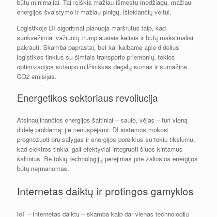
būtų minimaliai. Tai reiškia mažiau išmestų medžiagų, mažiau
energijos švaistymo ir mažiau pinigų, išlekiančių veltui.
Logistikoje DI algoritmai planuoja maršrutus taip, kad
sunkvežimiai važiuotų trumpiausiais keliais ir būtų maksimaliai
pakrauti. Skamba paprastai, bet kai kalbame apie didelius
logistikos tinklus su šimtais transporto priemonių, tokios
optimizacijos sutaupo milžiniškas degalų sumas ir sumažina
CO2 emisijas.
Energetikos sektoriaus revoliucija
Atsinaujinančios energijos šaltiniai – saulė, vėjas – turi vieną
didelę problemą: jie nenuspėjami. DI sistemos mokosi
prognozuoti orų sąlygas ir energijos poreikius su tokiu tikslumu,
kad elektros tinklai gali efektyviai integruoti šiuos kintamus
šaltinius. Be tokių technologijų perėjimas prie žaliosios energijos
būtų neįmanomas.
Internetas daiktų ir protingos gamyklos
IoT – internetas daiktų – skamba kaip dar vienas technologijų