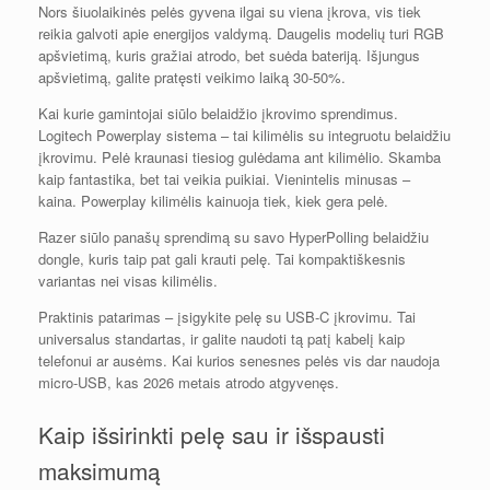
Nors šiuolaikinės pelės gyvena ilgai su viena įkrova, vis tiek
reikia galvoti apie energijos valdymą. Daugelis modelių turi RGB
apšvietimą, kuris gražiai atrodo, bet suėda bateriją. Išjungus
apšvietimą, galite pratęsti veikimo laiką 30-50%.
Kai kurie gamintojai siūlo belaidžio įkrovimo sprendimus.
Logitech Powerplay sistema – tai kilimėlis su integruotu belaidžiu
įkrovimu. Pelė kraunasi tiesiog gulėdama ant kilimėlio. Skamba
kaip fantastika, bet tai veikia puikiai. Vienintelis minusas –
kaina. Powerplay kilimėlis kainuoja tiek, kiek gera pelė.
Razer siūlo panašų sprendimą su savo HyperPolling belaidžiu
dongle, kuris taip pat gali krauti pelę. Tai kompaktiškesnis
variantas nei visas kilimėlis.
Praktinis patarimas – įsigykite pelę su USB-C įkrovimu. Tai
universalus standartas, ir galite naudoti tą patį kabelį kaip
telefonui ar ausėms. Kai kurios senesnes pelės vis dar naudoja
micro-USB, kas 2026 metais atrodo atgyvenęs.
Kaip išsirinkti pelę sau ir išspausti
maksimumą