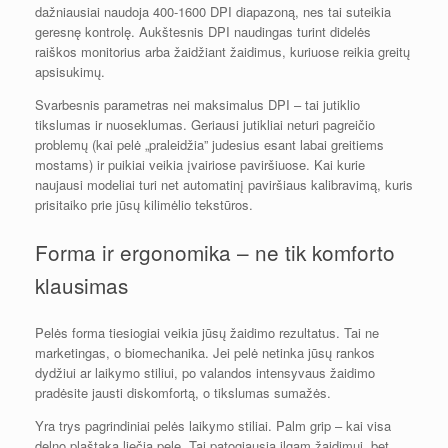
dažniausiai naudoja 400-1600 DPI diapazoną, nes tai suteikia
geresnę kontrolę. Aukštesnis DPI naudingas turint didelės
raiškos monitorius arba žaidžiant žaidimus, kuriuose reikia greitų
apsisukimų.
Svarbesnis parametras nei maksimalus DPI – tai jutiklio
tikslumas ir nuoseklumas. Geriausi jutikliai neturi pagreičio
problemų (kai pelė „praleidžia” judesius esant labai greitiems
mostams) ir puikiai veikia įvairiose paviršiuose. Kai kurie
naujausi modeliai turi net automatinį paviršiaus kalibravimą, kuris
prisitaiko prie jūsų kilimėlio tekstūros.
Forma ir ergonomika – ne tik komforto
klausimas
Pelės forma tiesiogiai veikia jūsų žaidimo rezultatus. Tai ne
marketingas, o biomechanika. Jei pelė netinka jūsų rankos
dydžiui ar laikymo stiliui, po valandos intensyvaus žaidimo
pradėsite jausti diskomfortą, o tikslumas sumažės.
Yra trys pagrindiniai pelės laikymo stiliai. Palm grip – kai visa
delno plaštaka liečia pelę. Tai patogiausia ilgam žaidimui, bet