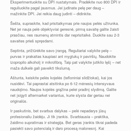
Eksperimentuokite su DPI nustatymais. Pradėkite nuo 800 DPI ir
reguliuokite pagal jausmus. Jei judinate pelę per daug –
mažinkite DPI. Jei reikia daug judinti – didinkite.
Šešta, supraskite, kad prisitaikymas prie naujos pelės užtrunka.
Net jei nauja pelė objektyviai geresnė, pirmą savaitę galite žaisti
prasčiau, nes raumenų atmintis dar neprisitaikė. Duokite sau 2-3
savaites prieš spręsdami.
Septinta, prižiūrėkite savo įrangą. Reguliariai valykite pelę –
purvas ir prakaitas kaupiasi ant mygtukų ir paviršių. Naudokite
izopropilo alkoholį ir mikrofibrą. Taip pat valykite jutiklio lęšį – net
maža dulkelė gali paveikti tikslumą.
Aštunta, keiskite pelės kojelės (tefloniniai slidžiokai), kai jos
nusidėvi. Tai paprastai atsitinka po 6-12 mėnesių intensyvaus
naudojimo. Naujos kojelės grąžina pelei pradinį slydimą. Galite
net įsigyti aftermarket variantus, kurie slysta dar geriau nei
originalūs.
Ir paskutinis, bet svarbus dalykas – pelė nepadarys jūsų
profesionaliu žaidėju. Ji tik įrankis. Svarbiausia – praktika,
žaidimo supratimas ir strategija. Bet geras įrankis tikrai padeda
pasiekti savo potencialą ir daro procesą malonesnį. Kai