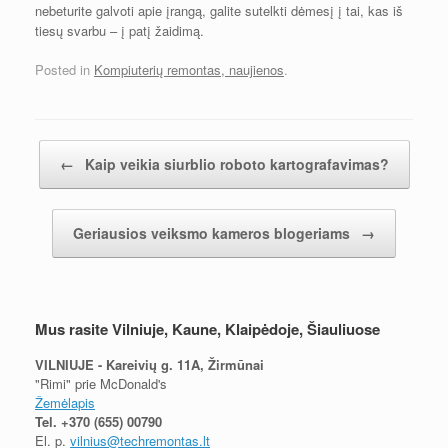
nebeturite galvoti apie įrangą, galite sutelkti dėmesį į tai, kas iš
tiesų svarbu – į patį žaidimą.
Posted in
Kompiuterių remontas, naujienos
.
Įrašų navigacija
←
Kaip veikia siurblio roboto kartografavimas?
Geriausios veiksmo kameros blogeriams
→
Mus rasite Vilniuje, Kaune, Klaipėdoje, Šiauliuose
VILNIUJE - Kareivių g. 11A, Žirmūnai
"Rimi" prie McDonald's
Žemėlapis
Tel.
+370 (655) 00790
El. p.
vilnius@techremontas.lt