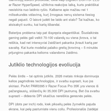
ar Razer HyperSpeed, užtikrina reakcijos laiką, kuris praktiškai
nesiskiria nuo laidinio ryšio. Kalbame apie mažiau nei 1
milisekundės vėlavimą, kurį žmogaus nervų sistema tiesiog
negali pajusti. O laisvė judėti be laido ant stalo? Tai kažkas, ko
atsisakyti sunku, kai kartą išbandai.
Baterijos problema taip pat išspręsta elegantiškai. Šiuolaikinės
gaming pelės gali veikti 70-100 valandų su viena įkrova, o tai
reiškia, kad net intensyviai žaidžiant pakanka įkrauti kartą per
savaitę. Kai kurie modeliai palaiko greitą įkrovimą – 5 minutės
prijungimo pakanka kelioms valandoms žaidimo.
Jutiklio technologijos evoliucija
Pelės širdis – tai optinis jutiklis. 2026 metais rinkoje dominuoja
kelios pagrindinės technologijos, ir svarbu suprasti, kuo jos
skiriasi. PixArt PAW3395 ir Razer Focus Pro 35K yra vienos iš
pažangiausių, siūlančių iki 35,000 DPI jautrumą. Bet čia svarbu
suprasti – didesnis DPI skaičius nereiškia geresnės pelės.
DPI (dots per inch) rodo, kiek pikselių pelės žymeklis pajuda
ekrane, kai pelę pastumiate vienu coliu. Profesionalūs žaidėjai