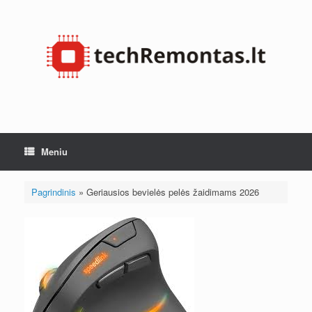
Pereiti
prie
turinio
Meniu
Pagrindinis
»
Geriausios bevielės pelės žaidimams 2026