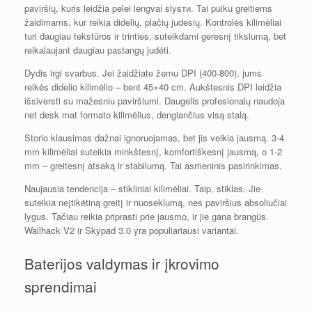
paviršių, kuris leidžia pelei lengvai slysти. Tai puiku greitiems
žaidimams, kur reikia didelių, plačių judesių. Kontrolės kilimėliai
turi daugiau tekstūros ir trinties, suteikdami geresnį tikslumą, bet
reikalaujant daugiau pastangų judėti.
Dydis irgi svarbus. Jei žaidžiate žemu DPI (400-800), jums
reikės didelio kilimėlio – bent 45×40 cm. Aukštesnis DPI leidžia
išsiversti su mažesniu paviršiumi. Daugelis profesionalų naudoja
net desk mat formato kilimėlius, dengiančius visą stalą.
Storio klausimas dažnai ignoruojamas, bet jis veikia jausmą. 3-4
mm kilimėliai suteikia minkštesnį, komfortiškesnį jausmą, o 1-2
mm – greitesnį atsaką ir stabilumą. Tai asmeninis pasirinkimas.
Naujausia tendencija – stikliniai kilimėliai. Taip, stiklas. Jie
suteikia neįtikėtiną greitį ir nuoseklumą, nes paviršius absoliučiai
lygus. Tačiau reikia priprasti prie jausmo, ir jie gana brangūs.
Wallhack V2 ir Skypad 3.0 yra populiariausi variantai.
Baterijos valdymas ir įkrovimo
sprendimai