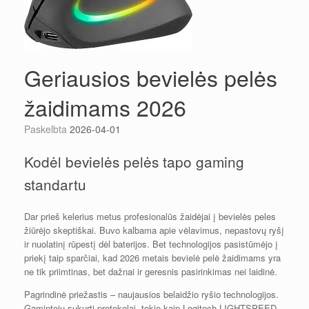
Geriausios bevielės pelės
žaidimams 2026
Paskelbta
2026-04-01
Kodėl bevielės pelės tapo gaming
standartu
Dar prieš kelerius metus profesionalūs žaidėjai į bevielės peles
žiūrėjo skeptiškai. Buvo kalbama apie vėlavimus, nepastovų ryšį
ir nuolatinį rūpestį dėl baterijos. Bet technologijos pasistūmėjo į
priekį taip sparčiai, kad 2026 metais bevielė pelė žaidimams yra
ne tik priimtinas, bet dažnai ir geresnis pasirinkimas nei laidinė.
Pagrindinė priežastis – naujausios belaidžio ryšio technologijos.
Gamintojų sukurti protokolai, tokie kaip Logitech LIGHTSPEED