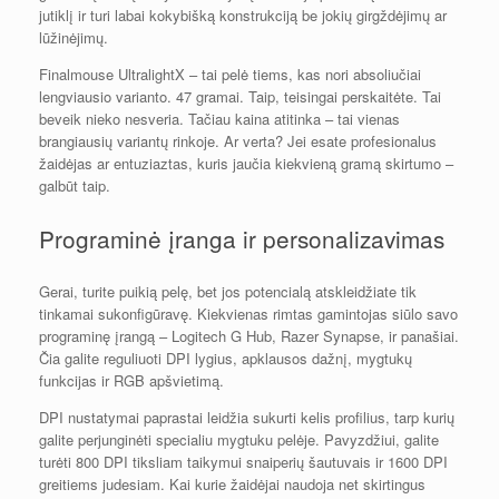
jutiklį ir turi labai kokybišką konstrukciją be jokių girgždėjimų ar
lūžinėjimų.
Finalmouse UltralightX – tai pelė tiems, kas nori absoliučiai
lengviausio varianto. 47 gramai. Taip, teisingai perskaitėte. Tai
beveik nieko nesveria. Tačiau kaina atitinka – tai vienas
brangiausių variantų rinkoje. Ar verta? Jei esate profesionalus
žaidėjas ar entuziaztas, kuris jaučia kiekvieną gramą skirtumo –
galbūt taip.
Programinė įranga ir personalizavimas
Gerai, turite puikią pelę, bet jos potencialą atskleidžiate tik
tinkamai sukonfigūravę. Kiekvienas rimtas gamintojas siūlo savo
programinę įrangą – Logitech G Hub, Razer Synapse, ir panašiai.
Čia galite reguliuoti DPI lygius, apklausos dažnį, mygtukų
funkcijas ir RGB apšvietimą.
DPI nustatymai paprastai leidžia sukurti kelis profilius, tarp kurių
galite perjunginėti specialiu mygtuku pelėje. Pavyzdžiui, galite
turėti 800 DPI tiksliam taikymui snaiperių šautuvais ir 1600 DPI
greitiems judesiam. Kai kurie žaidėjai naudoja net skirtingus