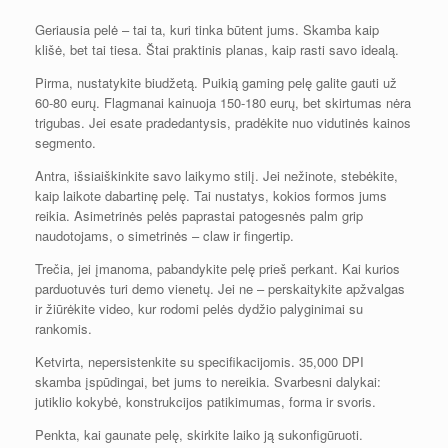
Geriausia pelė – tai ta, kuri tinka būtent jums. Skamba kaip
klišė, bet tai tiesa. Štai praktinis planas, kaip rasti savo idealą.
Pirma, nustatykite biudžetą. Puikią gaming pelę galite gauti už
60-80 eurų. Flagmanai kainuoja 150-180 eurų, bet skirtumas nėra
trigubas. Jei esate pradedantysis, pradėkite nuo vidutinės kainos
segmento.
Antra, išsiaiškinkite savo laikymo stilį. Jei nežinote, stebėkite,
kaip laikote dabartinę pelę. Tai nustatys, kokios formos jums
reikia. Asimetrinės pelės paprastai patogesnės palm grip
naudotojams, o simetrinės – claw ir fingertip.
Trečia, jei įmanoma, pabandykite pelę prieš perkant. Kai kurios
parduotuvės turi demo vienetų. Jei ne – perskaitykite apžvalgas
ir žiūrėkite video, kur rodomi pelės dydžio palyginimai su
rankomis.
Ketvirta, nepersistenkite su specifikacijomis. 35,000 DPI
skamba įspūdingai, bet jums to nereikia. Svarbesni dalykai:
jutiklio kokybė, konstrukcijos patikimumas, forma ir svoris.
Penkta, kai gaunate pelę, skirkite laiko ją sukonfigūruoti.