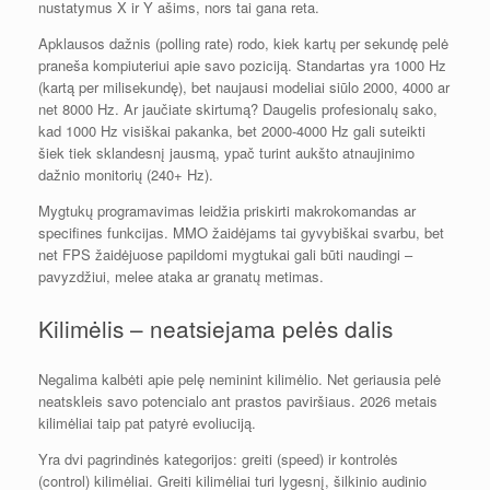
nustatymus X ir Y ašims, nors tai gana reta.
Apklausos dažnis (polling rate) rodo, kiek kartų per sekundę pelė
praneša kompiuteriui apie savo poziciją. Standartas yra 1000 Hz
(kartą per milisekundę), bet naujausi modeliai siūlo 2000, 4000 ar
net 8000 Hz. Ar jaučiate skirtumą? Daugelis profesionalų sako,
kad 1000 Hz visiškai pakanka, bet 2000-4000 Hz gali suteikti
šiek tiek sklandesnį jausmą, ypač turint aukšto atnaujinimo
dažnio monitorių (240+ Hz).
Mygtukų programavimas leidžia priskirti makrokomandas ar
specifines funkcijas. MMO žaidėjams tai gyvybiškai svarbu, bet
net FPS žaidėjuose papildomi mygtukai gali būti naudingi –
pavyzdžiui, melee ataka ar granatų metimas.
Kilimėlis – neatsiejama pelės dalis
Negalima kalbėti apie pelę neminint kilimėlio. Net geriausia pelė
neatskleis savo potencialo ant prastos paviršiaus. 2026 metais
kilimėliai taip pat patyrė evoliuciją.
Yra dvi pagrindinės kategorijos: greiti (speed) ir kontrolės
(control) kilimėliai. Greiti kilimėliai turi lygesnį, šilkinio audinio