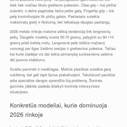
šiek tiek mažiau tikslu greitiems judesiam. Claw grip – kai pirštai
sulenkti, o delno pagrindas liečia pelės galą. Fingertip grip – kai
pelę kontroliuojate tik pirštų galais. Pastarasis suteikia
maksimalų greitį ir tikslumą, bet reikalauja daugiau pastangų.
2026 metais rinkoje matome aiškią tendenciją link lengvesnių
pelių. Daugelis modelių sveria 55-70 gramų, palyginti su 90-110
gramų prieš keletą metų. Lengvesnė pelė reiškia mažesnį
nuovargį per ilgas žaidimo sesijas ir greitesnius judesius. Tačiau
kai kurie žaidėjai vis dar teikia pirmenybę sunkesnėms pelėms
dėl jausmo stabilumo.
Svarbu paminėti ir medžiagas. Matinis plastikas suteikia gerą
sukibimą, bet gali tapti lipnus prakaituojant. Tekstūruoti paviršiai
arba specialios dangos sprendžia šią problemą. Šoninės
guminės įdėklės padeda išlaikyti kontrolę intensyviose
situacijose.
Konkretūs modeliai, kurie dominuoja
2026 rinkoje