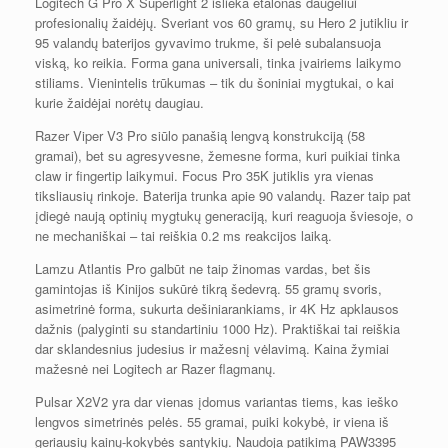
Logitech G Pro X Superlight 2 išlieka etalonas daugeliui
profesionalių žaidėjų. Sveriant vos 60 gramų, su Hero 2 jutikliu ir
95 valandų baterijos gyvavimo trukme, ši pelė subalansuoja
viską, ko reikia. Forma gana universali, tinka įvairiems laikymo
stiliams. Vienintelis trūkumas – tik du šoniniai mygtukai, o kai
kurie žaidėjai norėtų daugiau.
Razer Viper V3 Pro siūlo panašią lengvą konstrukciją (58
gramai), bet su agresyvesne, žemesne forma, kuri puikiai tinka
claw ir fingertip laikymui. Focus Pro 35K jutiklis yra vienas
tiksliausių rinkoje. Baterija trunka apie 90 valandų. Razer taip pat
įdiegė naują optinių mygtukų generaciją, kuri reaguoja šviesoje, o
ne mechaniškai – tai reiškia 0.2 ms reakcijos laiką.
Lamzu Atlantis Pro galbūt ne taip žinomas vardas, bet šis
gamintojas iš Kinijos sukūrė tikrą šedevrą. 55 gramų svoris,
asimetrinė forma, sukurta dešiniarankiams, ir 4K Hz apklausos
dažnis (palyginti su standartiniu 1000 Hz). Praktiškai tai reiškia
dar sklandesnius judesius ir mažesnį vėlavimą. Kaina žymiai
mažesnė nei Logitech ar Razer flagmanų.
Pulsar X2V2 yra dar vienas įdomus variantas tiems, kas ieško
lengvos simetrinės pelės. 55 gramai, puiki kokybė, ir viena iš
geriausių kainų-kokybės santykių. Naudoja patikimą PAW3395