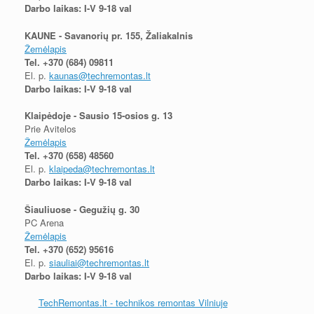
Darbo laikas: I-V 9-18 val
KAUNE - Savanorių pr. 155, Žaliakalnis
Žemėlapis
Tel.
+370 (684) 09811
El. p.
kaunas@techremontas.lt
Darbo laikas: I-V 9-18 val
Klaipėdoje - Sausio 15-osios g. 13
Prie Avitelos
Žemėlapis
Tel.
+370 (658) 48560
El. p.
klaipeda@techremontas.lt
Darbo laikas: I-V 9-18 val
Šiauliuose - Gegužių g. 30
PC Arena
Žemėlapis
Tel.
+370 (652) 95616
El. p.
siauliai@techremontas.lt
Darbo laikas: I-V 9-18 val
TechRemontas.lt - technikos remontas Vilniuje