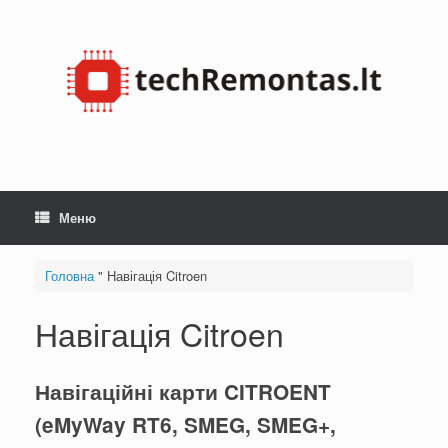
Перейти
до
змісту
Меню
Головна
"
Навігація Citroen
Навігація Citroen
Навігаційні карти CITROENT
(eMyWay RT6, SMEG, SMEG+,