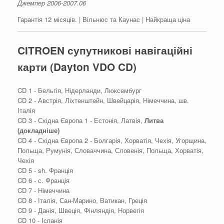
Джемпер 2006-2007.06
Гарантія 12 місяців. | Вільнюс та Каунас | Найкраща ціна
CITROEN супутникові навігаційні
карти (Dayton VDO CD)
CD 1 - Бельгія, Нідерланди, Люксембург
CD 2 - Австрія, Ліхтенштейн, Швейцарія, Німеччина, шв.
Італія
CD 3 - Східна Європа 1 - Естонія, Латвія,
Литва
(докладніше)
CD 4 - Східна Європа 2 - Болгарія, Хорватія, Чехія, Угорщина,
Польща, Румунія, Словаччина, Словенія, Польща, Хорватія,
Чехія
CD 5 - sh. Франція
CD 6 - с. Франція
CD 7 - Німеччина
CD 8 - Італія, Сан-Марино, Ватикан, Греція
CD 9 - Данія, Швеція, Фінляндія, Норвегія
CD 10 - Іспанія