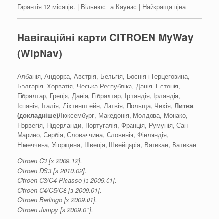
Гарантія 12 місяців. | Вільнюс та Каунас | Найкраща ціна
Навігаційні карти CITROEN MyWay
(WipNav)
Албанія, Андорра, Австрія, Бельгія, Боснія і Герцеговина,
Болгарія, Хорватія, Чеська Республіка, Данія, Естонія,
Гібралтар, Греція, Данія, Гібралтар, Ірландія, Ірландія,
Іспанія, Італія, Ліхтенштейн, Латвія, Польща, Чехія,
Литва
(докладніше)
Люксембург, Македонія, Молдова, Монако,
Норвегія, Нідерланди, Португалія, Франція, Румунія, Сан-
Марино, Сербія, Словаччина, Словенія, Фінляндія,
Німеччина, Угорщина, Швеція, Швейцарія, Ватикан, Ватикан.
Citroen C3 [з 2009.12].
Citroen DS3 [з 2010.02].
Citroen C3/C4 Picasso [з 2009.01].
Citroen C4/C5/C8 [з 2009.01].
Citroen Berlingo [з 2009.01].
Citroen Jumpy [з 2009.01].