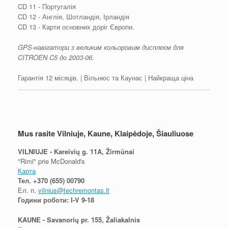
CD 11 - Португалія
CD 12 - Англія, Шотландія, Ірландія
CD 13 - Карти основних доріг Європи.
GPS-навігатори з великим кольоровим дисплеєм для
CITROEN C5 до 2003-06.
Гарантія 12 місяців. | Вільнюс та Каунас | Найкраща ціна
Mus rasite Vilniuje, Kaune, Klaipėdoje, Šiauliuose
VILNIUJE - Kareivių g. 11A, Žirmūnai
"Rimi" prie McDonald's
Карта
Тел.
+370 (655) 00790
Ел. п.
vilnius@techremontas.lt
Години роботи: I-V 9-18
KAUNE - Savanorių pr. 155, Žaliakalnis