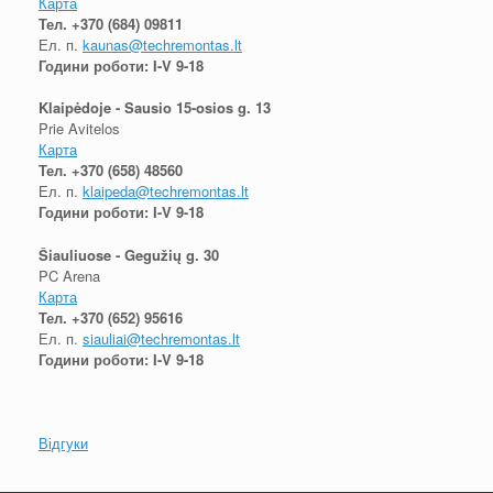
Карта
Тел.
+370 (684) 09811
Ел. п.
kaunas@techremontas.lt
Години роботи: I-V 9-18
Klaipėdoje - Sausio 15-osios g. 13
Prie Avitelos
Карта
Тел.
+370 (658) 48560
Ел. п.
klaipeda@techremontas.lt
Години роботи: I-V 9-18
Šiauliuose - Gegužių g. 30
PC Arena
Карта
Тел.
+370 (652) 95616
Ел. п.
siauliai@techremontas.lt
Години роботи: I-V 9-18
Відгуки