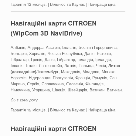
Гарантія 12 місяців. | Вільнюс та Каунас | Найкраща ціна
Навігаційні карти CITROEN
(WipCom 3D NaviDrive)
Албанія, Андорра, Австрія, Бельгія, Боснія і Герцеговина,
Болгарія, Хорватія, Чеська Республіка, Данія, Естонія,
Гібралтар, Греція, Данія, Гібралтар, Ірландія, Ірландія,
Іспанія, Італія, Ліхтенштейн, Латвія, Польща, Чехія,
Литва
(докладніше)
Люксембург, Македонія, Молдова, Монако,
Норвегія, Нідерланди, Португалія, Франція, Румунія, Сан-
Марино, Сербія, Словаччина, Словенія, Фінляндія,
Німеччина, Угорщина, Швеція, Швейцарія, Ватикан, Ватикан.
C5 з 2009 року
Гарантія 12 місяців. | Вільнюс та Каунас | Найкраща ціна
Навігаційні карти CITROEN