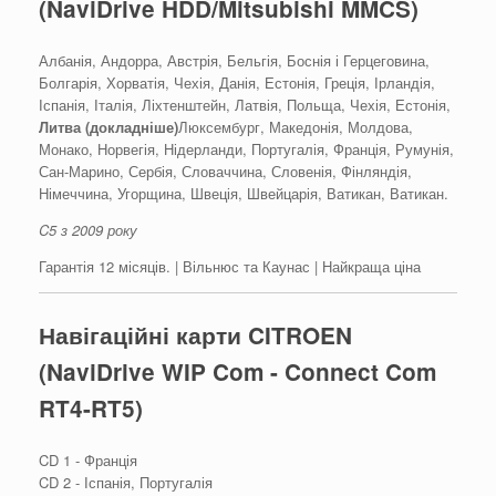
(NaviDrive HDD/Mitsubishi MMCS)
Албанія, Андорра, Австрія, Бельгія, Боснія і Герцеговина,
Болгарія, Хорватія, Чехія, Данія, Естонія, Греція, Ірландія,
Іспанія, Італія, Ліхтенштейн, Латвія, Польща, Чехія, Естонія,
Литва (докладніше)
Люксембург, Македонія, Молдова,
Монако, Норвегія, Нідерланди, Португалія, Франція, Румунія,
Сан-Марино, Сербія, Словаччина, Словенія, Фінляндія,
Німеччина, Угорщина, Швеція, Швейцарія, Ватикан, Ватикан.
C5 з 2009 року
Гарантія 12 місяців. | Вільнюс та Каунас | Найкраща ціна
Навігаційні карти CITROEN
(NaviDrive WIP Com - Connect Com
RT4-RT5)
CD 1 - Франція
CD 2 - Іспанія, Португалія