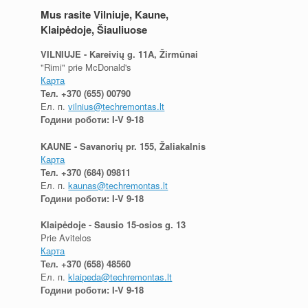
Mus rasite Vilniuje, Kaune,
Klaipėdoje, Šiauliuose
VILNIUJE - Kareivių g. 11A, Žirmūnai
"Rimi" prie McDonald's
Карта
Тел.
+370 (655) 00790
Ел. п.
vilnius@techremontas.lt
Години роботи: I-V 9-18
KAUNE - Savanorių pr. 155, Žaliakalnis
Карта
Тел.
+370 (684) 09811
Ел. п.
kaunas@techremontas.lt
Години роботи: I-V 9-18
Klaipėdoje - Sausio 15-osios g. 13
Prie Avitelos
Карта
Тел.
+370 (658) 48560
Ел. п.
klaipeda@techremontas.lt
Години роботи: I-V 9-18