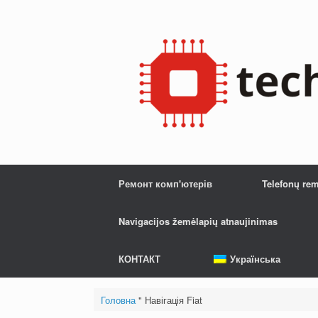
Перейти
до
змісту
Ремонт комп'ютерів
Telefonų re
Navigacijos žemėlapių atnaujinimas
КОНТАКТ
Українська
Головна
"
Навігація Fiat