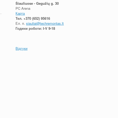
Šiauliuose - Gegužių g. 30
PC Arena
Карта
Тел.
+370 (652) 95616
Ел. п.
siauliai@techremontas.lt
Години роботи: I-V 9-18
Відгуки