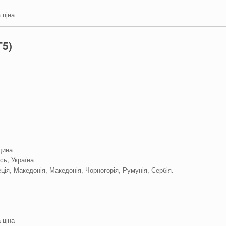
 ціна
T5)
щина
сь, Україна
еція, Македонія, Македонія, Чорногорія, Румунія, Сербія.
 ціна