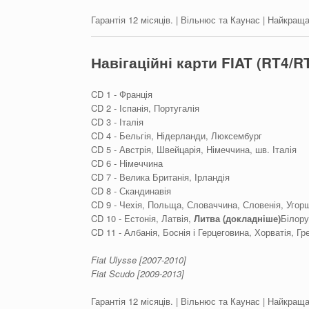
Гарантія 12 місяців. | Вільнюс та Каунас | Найкраща
Навігаційні карти FIAT (RT4/R
CD 1 - Франція
CD 2 - Іспанія, Португалія
CD 3 - Італія
CD 4 - Бельгія, Нідерланди, Люксембург
CD 5 - Австрія, Швейцарія, Німеччина, шв. Італія
CD 6 - Німеччина
CD 7 - Велика Британія, Ірландія
CD 8 - Скандинавія
CD 9 - Чехія, Польща, Словаччина, Словенія, Угор
CD 10 - Естонія, Латвія,
Литва (докладніше)
Білору
CD 11 - Албанія, Боснія і Герцеговина, Хорватія, Гр
Fiat Ulysse [2007-2010]
Fiat Scudo [2009-2013]
Гарантія 12 місяців. | Вільнюс та Каунас | Найкраща