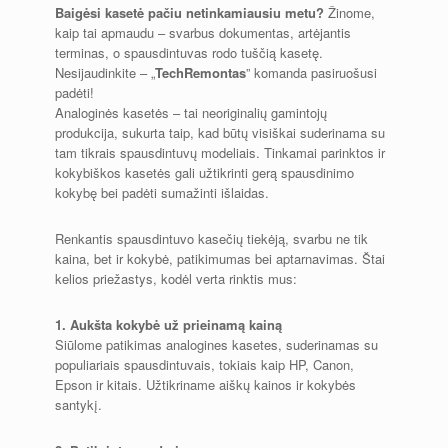
Baigėsi kasetė pačiu netinkamiausiu metu?
Žinome,
kaip tai apmaudu – svarbus dokumentas, artėjantis
terminas, o spausdintuvas rodo tuščią kasetę.
Nesijaudinkite – „
TechRemontas
” komanda pasiruošusi
padėti!
Analoginės kasetės – tai neoriginalių gamintojų
produkcija, sukurta taip, kad būtų visiškai suderinama su
tam tikrais spausdintuvų modeliais. Tinkamai parinktos ir
kokybiškos kasetės gali užtikrinti gerą spausdinimo
kokybę bei padėti sumažinti išlaidas.
Renkantis spausdintuvo kasečių tiekėją, svarbu ne tik
kaina, bet ir kokybė, patikimumas bei aptarnavimas. Štai
kelios priežastys, kodėl verta rinktis mus:
1. Aukšta kokybė už prieinamą kainą
Siūlome patikimas analogines kasetes, suderinamas su
populiariais spausdintuvais, tokiais kaip HP, Canon,
Epson ir kitais. Užtikriname aiškų kainos ir kokybės
santykį.