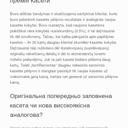
премія
Buvo atliktas bandymas ir skaičiuojama santykinai klientai, kurie
buvo patenkinti kasetės pildymo rezultatais ir analoginės naujos
kasetės kokybe. Buvo nustatyta, kad naujoms kasetėms
praktiškai nėra kokybės nusiskundimų (0,5%), ir tai dažniausiai
tik dėl smulkmenų. Tačiau, kai kalba pakrypsta apie papildytas
kasetes – iki 20 kartų daugiau klientai skundėsi kasetės kokybe.
Dažniausiai taip nutikdavo dėl išsieikvojusių (susidėvėjusių)
originalių nekeičiamų detalių ir dėl to atsirandančių tonerio
miltelio prabyrėjimų. Juk ta pati kasetė būdavo pildoma daug
kartų. Todėl „techRemontas” daugiau nebesiūlo senovinio
kasetės pildymo ir stengiasi pasiūlyti tik naujas kasetes už
maksimaliai gerą kainą, kartais net geresnė už senovinio pildymo
kainą.
Оригінальна попередньо заповнена
касета чи нова високоякісна
аналогова?
Часто існує хибна думка, що оригінальний заправлений