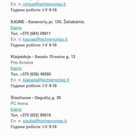
Ел. п.
vilnius@techremontas.lt
Години роботи: I-V 9-18
KAUNE - Savanorių pr. 155, Žaliakalnis
Карта
Тел.
+370 (684) 09811
Ел. п.
kaunas@techremontas.lt
Години роботи: I-V 9-18
Klaipėdoje - Sausio 15-osios g. 13
Prie Avitelos
Карта
Тел.
+370 (658) 48560
Ел. п.
klaipeda@techremontas.lt
Години роботи: I-V 9-18
Šiauliuose - Gegužių g. 30
PC Arena
Карта
Тел.
+370 (652) 95616
Ел. п.
siauliai@techremontas.lt
Години роботи: I-V 9-18