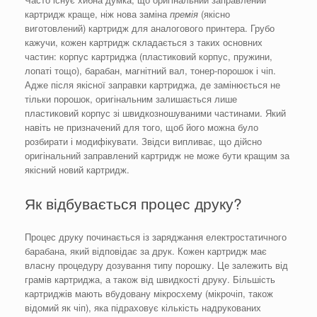
картридж краще, ніж нова заміна
премія
(якісно
виготовлений) картридж для аналогового принтера. Грубо
кажучи, кожен картридж складається з таких основних
частин: корпус картриджа (пластиковий корпус, пружини,
лопаті тощо), барабан, магнітний вал, тонер-порошок і чіп.
Адже після якісної заправки картриджа, де замінюється не
тільки порошок, оригінальним залишається лише
пластиковий корпус зі швидкозношуваними частинами. Який
навіть не призначений для того, щоб його можна було
розбирати і модифікувати. Звідси випливає, що дійсно
оригінальний заправлений картридж не може бути кращим за
якісний новий картридж.
Як відбувається процес друку?
Процес друку починається із заряджання електростатичного
барабана, який відповідає за друк. Кожен картридж має
власну процедуру дозування типу порошку. Це залежить від
грамів картриджа, а також від швидкості друку. Більшість
картриджів мають вбудовану мікросхему (мікрочіп, також
відомий як чіп), яка підраховує кількість надрукованих