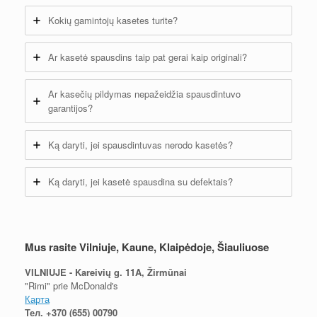
Kokių gamintojų kasetes turite?
Ar kasetė spausdins taip pat gerai kaip originali?
Ar kasečių pildymas nepažeidžia spausdintuvo
garantijos?
Ką daryti, jei spausdintuvas nerodo kasetės?
Ką daryti, jei kasetė spausdina su defektais?
Mus rasite Vilniuje, Kaune, Klaipėdoje, Šiauliuose
VILNIUJE - Kareivių g. 11A, Žirmūnai
"Rimi" prie McDonald's
Карта
Тел.
+370 (655) 00790