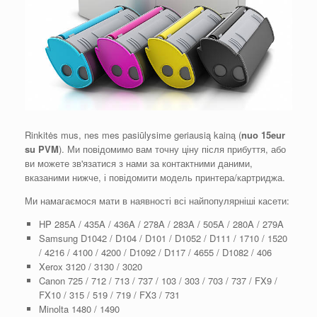
Rinkitės mus, nes mes pasiūlysime geriausią kainą (
nuo 15eur
su PVM
). Ми повідомимо вам точну ціну після прибуття, або
ви можете зв'язатися з нами за контактними даними,
вказаними нижче, і повідомити модель принтера/картриджа.
Ми намагаємося мати в наявності всі найпопулярніші касети:
HP 285A / 435A / 436A / 278A / 283A / 505A / 280A / 279A
Samsung D1042 / D104 / D101 / D1052 / D111 / 1710 / 1520
/ 4216 / 4100 / 4200 / D1092 / D117 / 4655 / D1082 / 406
Xerox 3120 / 3130 / 3020
Canon 725 / 712 / 713 / 737 / 103 / 303 / 703 / 737 / FX9 /
FX10 / 315 / 519 / 719 / FX3 / 731
Minolta 1480 / 1490