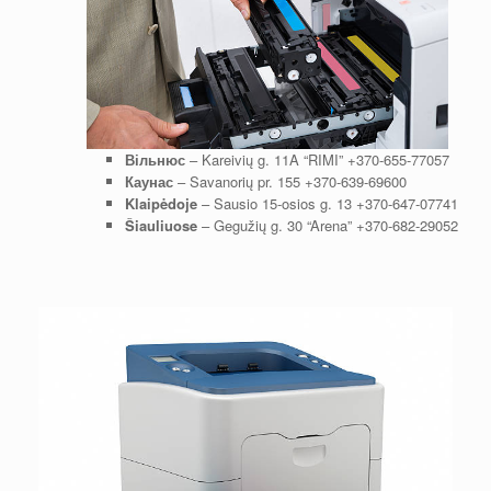
Вільнюс
– Kareivių g. 11A “RIMI”
+370-655-77057
Каунас
– Savanorių pr. 155
+370-639-69600
Klaipėdoje
– Sausio 15-osios g. 13
+370-647-07741
Šiauliuose
– Gegužių g. 30 “Arena”
+370-682-29052