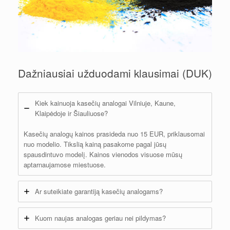
Dažniausiai užduodami klausimai (DUK)
Kiek kainuoja kasečių analogai Vilniuje, Kaune,
Klaipėdoje ir Šiauliuose?
Kasečių analogų kainos prasideda nuo 15 EUR, priklausomai
nuo modelio. Tikslią kainą pasakome pagal jūsų
spausdintuvo modelį. Kainos vienodos visuose mūsų
aptarnaujamose miestuose.
Ar suteikiate garantiją kasečių analogams?
Kuom naujas analogas geriau nei pildymas?