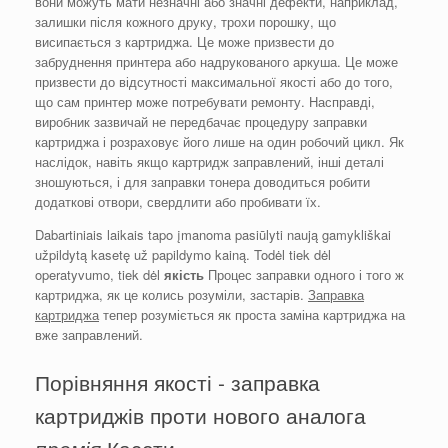
вони можуть мати незначні або значні дефекти, наприклад,
залишки після кожного друку, трохи порошку, що
висипається з картриджа. Це може призвести до
забруднення принтера або надрукованого аркуша. Це може
призвести до відсутності максимальної якості або до того,
що сам принтер може потребувати ремонту. Насправді,
виробник зазвичай не передбачає процедуру заправки
картриджа і розраховує його лише на один робочий цикл. Як
наслідок, навіть якщо картридж заправлений, інші деталі
зношуються, і для заправки тонера доводиться робити
додаткові отвори, свердлити або пробивати їх.
Dabartiniais laikais tapo įmanoma pasiūlyti naują gamykliškai
užpildytą kasetę už papildymo kainą. Todėl tiek dėl
operatyvumo, tiek dėl
якість
Процес заправки одного і того ж
картриджа, як це колись розуміли, застарів.
Заправка
картриджа
тепер розуміється як проста заміна картриджа на
вже заправлений.
Порівняння якості - заправка
картриджів проти нового аналога
Касети