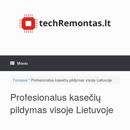
Перейти
до
змісту
Меню
Головна
"
Profesionalus kasečių pildymas visoje Lietuvoje
Profesionalus kasečių
pildymas visoje Lietuvoje