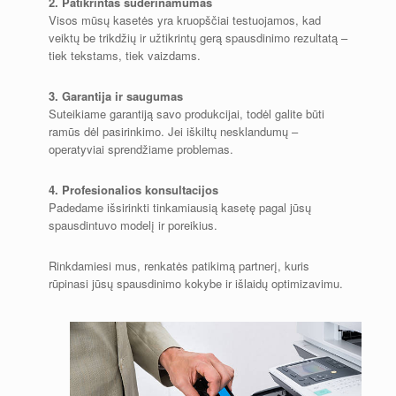
2. Patikrintas suderinamumas
Visos mūsų kasetės yra kruopščiai testuojamos, kad
veiktų be trikdžių ir užtikrintų gerą spausdinimo rezultatą –
tiek tekstams, tiek vaizdams.
3. Garantija ir saugumas
Suteikiame garantiją savo produkcijai, todėl galite būti
ramūs dėl pasirinkimo. Jei iškiltų nesklandumų –
operatyviai sprendžiame problemas.
4. Profesionalios konsultacijos
Padedame išsirinkti tinkamiausią kasetę pagal jūsų
spausdintuvo modelį ir poreikius.
Rinkdamiesi mus, renkatės patikimą partnerį, kuris
rūpinasi jūsų spausdinimo kokybe ir išlaidų optimizavimu.