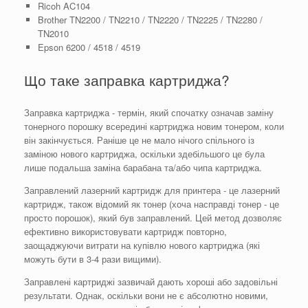
Ricoh AC104
Brother TN2200 / TN2210 / TN2220 / TN2225 / TN2280 /
TN2010
Epson 6200 / 4518 / 4519
Що таке заправка картриджа?
Заправка картриджа - термін, який спочатку означав заміну
тонерного порошку всередині картриджа новим тонером, коли
він закінчується. Раніше це не мало нічого спільного із
заміною нового картриджа, оскільки здебільшого це була
лише подальша заміна барабана та/або чипа картриджа.
Заправлений лазерний картридж для принтера - це лазерний
картридж, також відомий як тонер (хоча насправді тонер - це
просто порошок), який був заправлений. Цей метод дозволяє
ефективно використовувати картридж повторно,
заощаджуючи витрати на купівлю нового картриджа (які
можуть бути в 3-4 рази вищими).
Заправлені картриджі зазвичай дають хороші або задовільні
результати. Однак, оскільки вони не є абсолютно новими,