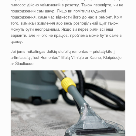
пилосос дійсно увімкнений в розетку. Також перевірте, чи не
пошкоджений сам шнур. Якщо ви помітили будь-які
пошкодження, саме час віднести його до нас в ремонт. Крім
того, вимикач живлення або весь розподільний щит також
можуть бути несправними. Якщо ви перевірили всі інші
варіанти, але нічого не працює, проблема може бути саме в
цьому.
Jei jums reikalingas dulkių siurblių remontas – pristatykite į
artimiausią „TechRemontas” filialą Vilniuje ar Kaune, Klaipėdoje
ar Šiauliuose.