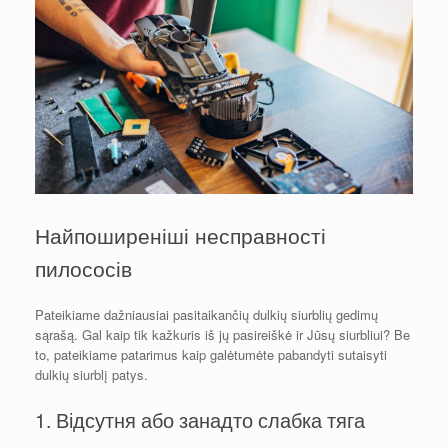
Найпоширеніші несправності
пилососів
Pateikiame dažniausiai pasitaikančių dulkių siurblių gedimų
sąrašą. Gal kaip tik kažkuris iš jų pasireiškė ir Jūsų siurbliui? Be
to, pateikiame patarimus kaip galėtumėte pabandyti sutaisyti
dulkių siurblį patys.
1. Відсутня або занадто слабка тяга