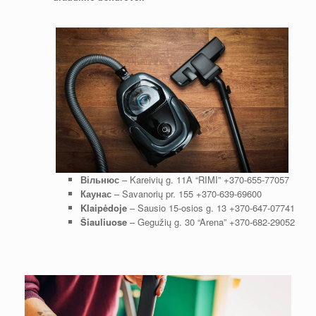
Вільнюс
– Kareivių g. 11A “RIMI”
+370-655-77057
Каунас
– Savanorių pr. 155
+370-639-69600
Klaipėdoje
– Sausio 15-osios g. 13
+370-647-07741
Šiauliuose
– Gegužių g. 30 “Arena”
+370-682-29052