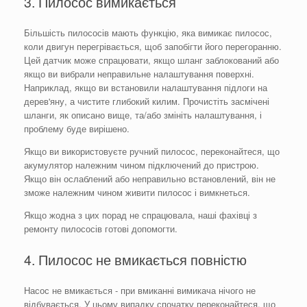
3. Пилосос вимикається
Більшість пилососів мають функцію, яка вимикає пилосос,
коли двигун перегрівається, щоб запобігти його перегоранню.
Цей датчик може спрацювати, якщо шланг заблокований або
якщо ви вибрали неправильне налаштування поверхні.
Наприклад, якщо ви встановили налаштування підлоги на
дерев'яну, а чистите глибокий килим. Прочистіть засмічені
шланги, як описано вище, та/або змініть налаштування, і
проблему буде вирішено.
Якщо ви використовуєте ручний пилосос, переконайтеся, що
акумулятор належним чином підключений до пристрою.
Якщо він ослаблений або неправильно встановлений, він не
зможе належним чином живити пилосос і вимкнеться.
Якщо жодна з цих порад не спрацювала, наші фахівці з
ремонту пилососів готові допомогти.
4. Пилосос не вмикається повністю
Насос не вмикається - при вмиканні вимикача нічого не
відбувається. У цьому випадку спочатку переконайтеся, що