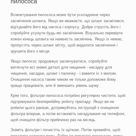
пилососа
Всмоктування пилососа може бути ускладнене через
засмічення шланга. Якщо ви вважаєте, що шланг засмітився,
від'єднайте його від насоса і корпусу. Добре струсіть його і
спробуйте усунути будь-які засмічення. Візуально перевірте
кожен кінець шланга на наявність засмічень. Якщо їх немає,
пропустіть через шланг мітлу, щоб видалити засмічення і
зрушити його з місця.
Якщо пилосос продовжує засмічуватися, спробуйте
витягнути всі знімні деталі для чищення - насадку для
чищення, насадки, шланг і паличку - і вимити їх з милом.
Очищення насоса таким чином не тільки допоможе йому
краще працювати, але й зменшить рівень шуму.
Крім того, фільтри пилососа потрібно регулярно чистити, щоб
підтримувати безперебійну роботу приладу. Якщо ви не
робили цього раніше, дотримуйтесь інструкцій з очищення
фільтра вперше, а потім встановіть нагадування на телефоні,
щоб очищати фільтр приблизно раз на місяць.
Зніміть фільтри і почистіть їх щіткою. Потім промийте, щоб
видалити залишки пилу. Дайте їм повністю висохнути, перш