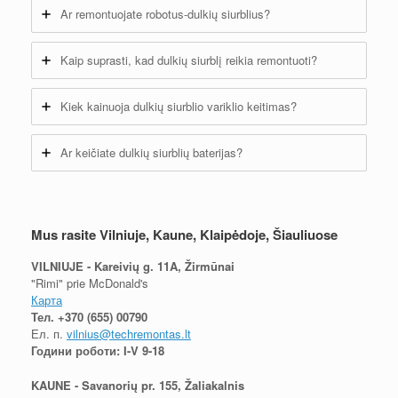
Ar remontuojate robotus-dulkių siurblius?
Kaip suprasti, kad dulkių siurblį reikia remontuoti?
Kiek kainuoja dulkių siurblio variklio keitimas?
Ar keičiate dulkių siurblių baterijas?
Mus rasite Vilniuje, Kaune, Klaipėdoje, Šiauliuose
VILNIUJE - Kareivių g. 11A, Žirmūnai
"Rimi" prie McDonald's
Карта
Тел.
+370 (655) 00790
Ел. п.
vilnius@techremontas.lt
Години роботи: I-V 9-18
KAUNE - Savanorių pr. 155, Žaliakalnis