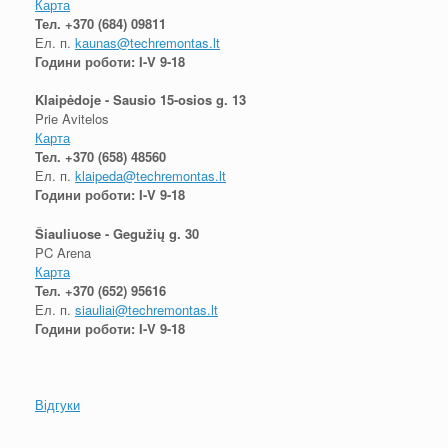
Карта
Тел.
+370 (684) 09811
Ел. п.
kaunas@techremontas.lt
Години роботи: I-V 9-18
Klaipėdoje - Sausio 15-osios g. 13
Prie Avitelos
Карта
Тел.
+370 (658) 48560
Ел. п.
klaipeda@techremontas.lt
Години роботи: I-V 9-18
Šiauliuose - Gegužių g. 30
PC Arena
Карта
Тел.
+370 (652) 95616
Ел. п.
siauliai@techremontas.lt
Години роботи: I-V 9-18
Відгуки