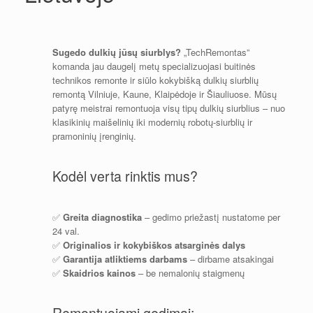
Sugedo dulkių jūsų siurblys?
„TechRemontas”
komanda jau daugelį metų specializuojasi buitinės
technikos remonte ir siūlo kokybišką dulkių siurblių
remontą Vilniuje, Kaune, Klaipėdoje ir Šiauliuose. Mūsų
patyrę meistrai remontuoja visų tipų dulkių siurblius – nuo
klasikinių maišelinių iki modernių robotų-siurblių ir
pramoninių įrenginių.
Kodėl verta rinktis mus?
✅
Greita diagnostika
– gedimo priežastį nustatome per
24 val.
✅
Originalios ir kokybiškos atsarginės dalys
✅
Garantija atliktiems darbams
– dirbame atsakingai
✅
Skaidrios kainos
– be nemalonių staigmenų