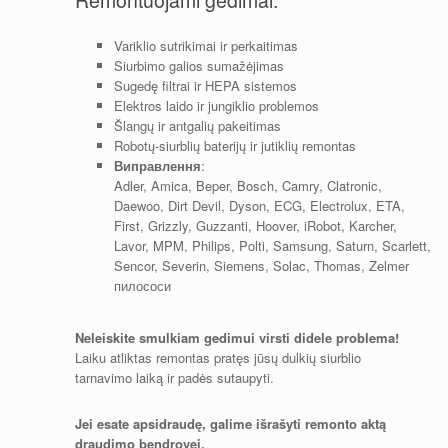
Remontuojami gedimai:
Variklio sutrikimai ir perkaitimas
Siurbimo galios sumažėjimas
Sugedę filtrai ir HEPA sistemos
Elektros laido ir jungiklio problemos
Šlangų ir antgalių pakeitimas
Robotų-siurblių baterijų ir jutiklių remontas
Виправлення
:
Adler, Amica, Beper, Bosch, Camry, Clatronic,
Daewoo, Dirt Devil, Dyson, ECG, Electrolux, ETA,
First, Grizzly, Guzzanti, Hoover, iRobot, Karcher,
Lavor, MPM, Philips, Polti, Samsung, Saturn, Scarlett,
Sencor, Severin, Siemens, Solac, Thomas, Zelmer
пилососи
Neleiskite smulkiam gedimui virsti didele problema!
Laiku atliktas remontas pratęs jūsų dulkių siurblio
tarnavimo laiką ir padės sutaupyti.
Jei esate apsidraudę, galime išrašyti remonto aktą
draudimo bendrovei.