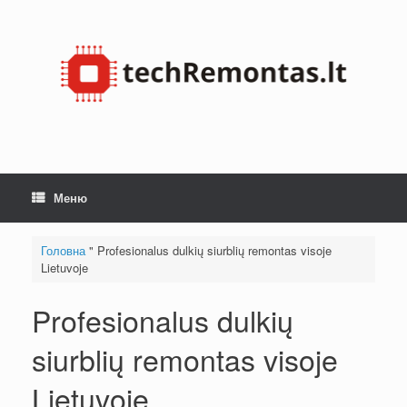
Перейти
до
змісту
Меню
Головна
"
Profesionalus dulkių siurblių remontas visoje
Lietuvoje
Profesionalus dulkių
siurblių remontas visoje
Lietuvoje