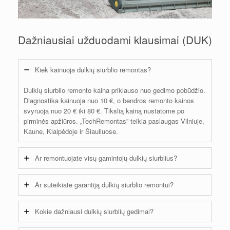
Dažniausiai užduodami klausimai (DUK)
Kiek kainuoja dulkių siurblio remontas?
Dulkių siurblio remonto kaina priklauso nuo gedimo pobūdžio.
Diagnostika kainuoja nuo 10 €, o bendros remonto kainos
svyruoja nuo 20 € iki 80 €. Tikslią kainą nustatome po
pirminės apžiūros. „TechRemontas” teikia paslaugas Vilniuje,
Kaune, Klaipėdoje ir Šiauliuose.
Ar remontuojate visų gamintojų dulkių siurblius?
Ar suteikiate garantiją dulkių siurblio remontui?
Kokie dažniausi dulkių siurblių gedimai?