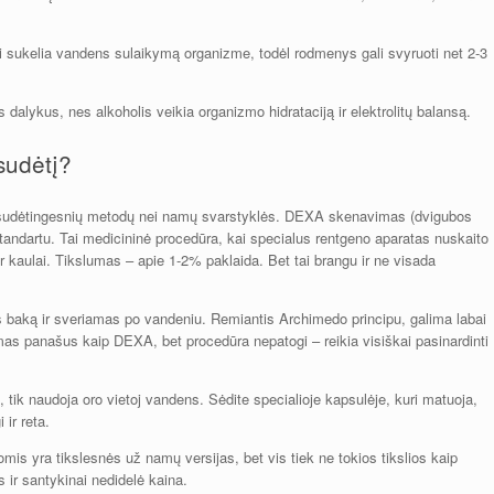
 sukelia vandens sulaikymą organizme, todėl rodmenys gali svyruoti net 2-3
s dalykus, nes alkoholis veikia organizmo hidrataciją ir elektrolitų balansą.
sudėtį?
daug sudėtingesnių metodų nei namų svarstyklės. DEXA skenavimas (dvigubos
tandartu. Tai medicininė procedūra, kai specialus rentgeno aparatas nuskaito
 ir kaulai. Tikslumas – apie 1-2% paklaida. Bet tai brangu ir ne visada
baką ir sveriamas po vandeniu. Remiantis Archimedo principu, galima labai
slumas panašus kaip DEXA, bet procedūra nepatogi – reikia visiškai pasinardinti
, tik naudoja oro vietoj vandens. Sėdite specialioje kapsulėje, kuri matuoja,
ir reta.
is yra tikslesnės už namų versijas, bet vis tiek ne tokios tikslios kaip
 ir santykinai nedidelė kaina.