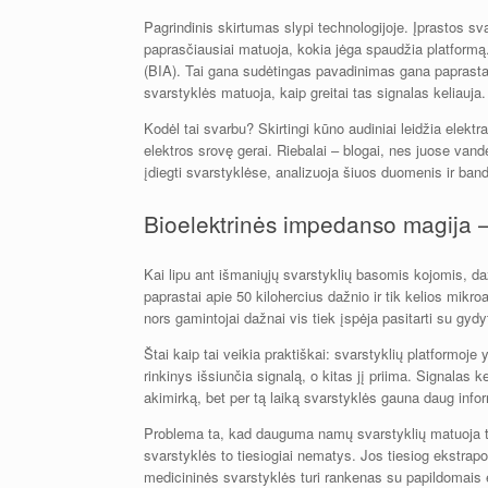
Pagrindinis skirtumas slypi technologijoje. Įprastos 
paprasčiausiai matuoja, kokia jėga spaudžia platformą
(BIA). Tai gana sudėtingas pavadinimas gana paprastam
svarstyklės matuoja, kaip greitai tas signalas keliauja.
Kodėl tai svarbu? Skirtingi kūno audiniai leidžia elektr
elektros srovę gerai. Riebalai – blogai, nes juose vande
įdiegti svarstyklėse, analizuoja šiuos duomenis ir band
Bioelektrinės impedanso magija – 
Kai lipu ant išmaniųjų svarstyklių basomis kojomis, daž
paprastai apie 50 kilohercius dažnio ir tik kelios mikr
nors gamintojai dažnai vis tiek įspėja pasitarti su gydy
Štai kaip tai veikia praktiškai: svarstyklių platformoje
rinkinys išsiunčia signalą, o kitas jį priima. Signalas 
akimirką, bet per tą laiką svarstyklės gauna daug info
Problema ta, kad dauguma namų svarstyklių matuoja tik 
svarstyklės to tiesiogiai nematys. Jos tiesiog ekstrap
medicininės svarstyklės turi rankenas su papildomais 