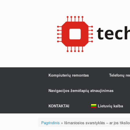
Pereiti
prie
turinio
Kompiuterių remontas
Telefonų r
Navigacijos žemėlapių atnaujinimas
KONTAKTAI
Lietuvių kalba
Pagrindinis
»
Išmaniosios svarstyklės – ar jos tiksli