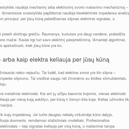
svarstyklės naudoja mechaninį arba elektroninį svorio matavimo mechanizmą –
. Išmaniosios svarstyklės papildomai naudoja bioelektrinės impedanso analiz
 principui: per jūsų kūną paleidžiamas silpnas elektrinis signalas, o
ai praeiti skirtingu greičiu. Raumenys, kuriuose yra daug vandens, praleidžia
ns mažai. Kaulai irgi turi savo elektrinį pasipriešinimą. Išmanieji algoritmai,
o apskaičiuoti, kiek jūsų kūne yra ko.
arba kaip elektra keliauja per jūsų kūną
niausiai nieko nejaučiu. Tai todėl, kad elektros srovė yra itin silpna –
oamperės stiprumo. Tai visiškai saugu net žmonėms su širdies stimuliatoriais,
toju.
 yra metaliniai elektrodai. Kai ant jų užlipu basomis kojomis, vienas elektrodo
keliauja per vieną koją aukštyn, per kūną ir žemyn kita koja. Kelias užtrunka tik
rmacijos.
kojų impedansą. Jei turite daugiau riebalų viršutinėje kūno dalyje,
oliuoja duomenis, remdamosi statistiniais modeliais. Profesionalios
elektrodais – taip signalas keliauja per visą kūną, o matavimai tampa