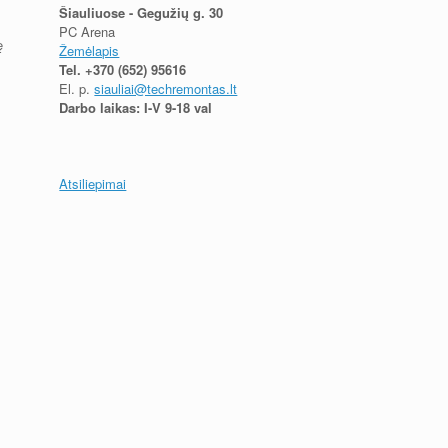
Šiauliuose - Gegužių g. 30
PC Arena
ę
Žemėlapis
Tel.
+370 (652) 95616
El. p.
siauliai@techremontas.lt
Darbo laikas: I-V 9-18 val
Atsiliepimai