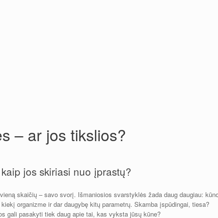
 – ar jos tikslios?
kaip jos skiriasi nuo įprastų?
 vieną skaičių – savo svorį. Išmaniosios svarstyklės žada daug daugiau: kūn
 kiekį organizme ir dar daugybę kitų parametrų. Skamba įspūdingai, tiesa?
mos gali pasakyti tiek daug apie tai, kas vyksta jūsų kūne?