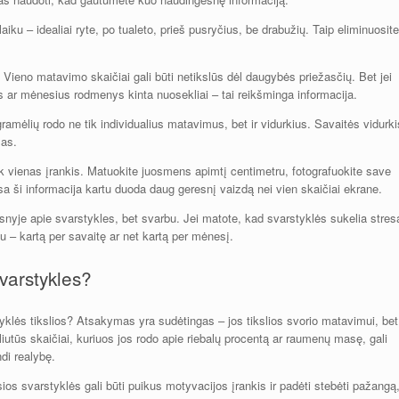
iku – idealiai ryte, po tualeto, prieš pusryčius, be drabužių. Taip eliminuosite
Vieno matavimo skaičiai gali būti netikslūs dėl daugybės priežasčių. Bet jei
es ar mėnesius rodmenys kinta nuosekliai – tai reikšminga informacija.
amėlių rodo ne tik individualius matavimus, bet ir vidurkius. Savaitės vidurki
mas.
k vienas įrankis. Matuokite juosmens apimtį centimetru, fotografuokite save
isa ši informacija kartu duoda daug geresnį vaizdą nei vien skaičiai ekrane.
snyje apie svarstykles, bet svarbu. Jei matote, kad svarstyklės sukelia stres
au – kartą per savaitę ar net kartą per mėnesį.
svarstykles?
yklės tikslios? Atsakymas yra sudėtingas – jos tikslios svorio matavimui, bet
liutūs skaičiai, kuriuos jos rodo apie riebalų procentą ar raumenų masę, gali
di realybę.
ios svarstyklės gali būti puikus motyvacijos įrankis ir padėti stebėti pažangą