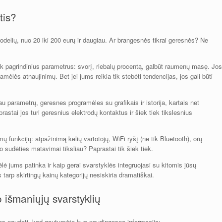
tis?
odelių, nuo 20 iki 200 eurų ir daugiau. Ar brangesnės tikrai geresnės? Ne
ik pagrindinius parametrus: svorį, riebalų procentą, galbūt raumenų masę. Jos
mėlės atnaujinimų. Bet jei jums reikia tik stebėti tendencijas, jos gali būti
u parametrų, geresnes programėles su grafikais ir istorija, kartais net
astai jos turi geresnius elektrodų kontaktus ir šiek tiek tikslesnius
ų funkcijų: atpažinimą kelių vartotojų, WiFi ryšį (ne tik Bluetooth), orų
 sudėties matavimai tiksliau? Paprastai tik šiek tiek.
ė jums patinka ir kaip gerai svarstyklės integruojasi su kitomis jūsų
arp skirtingų kainų kategorijų nesiskiria dramatiškai.
 išmaniųjų svarstyklių
 jas naudoti, kad gautumėte kuo naudingesnę informaciją: