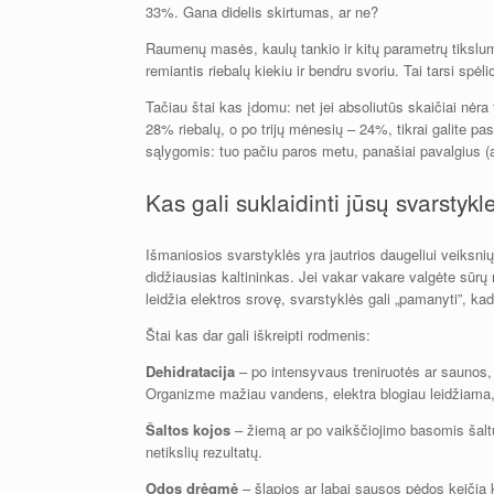
33%. Gana didelis skirtumas, ar ne?
Raumenų masės, kaulų tankio ir kitų parametrų tikslu
remiantis riebalų kiekiu ir bendru svoriu. Tai tarsi spėl
Tačiau štai kas įdomu: net jei absoliutūs skaičiai nėra 
28% riebalų, o po trijų mėnesių – 24%, tikrai galite pa
sąlygomis: tuo pačiu paros metu, panašiai pavalgius (a
Kas gali suklaidinti jūsų svarstykl
Išmaniosios svarstyklės yra jautrios daugeliui veiksni
didžiausias kaltininkas. Jei vakar vakare valgėte sūr
leidžia elektros srovę, svarstyklės gali „pamanyti”, ka
Štai kas dar gali iškreipti rodmenis:
Dehidratacija
– po intensyvaus treniruotės ar saunos, 
Organizme mažiau vandens, elektra blogiau leidžiama, s
Šaltos kojos
– žiemą ar po vaikščiojimo basomis šaltu 
netikslių rezultatų.
Odos drėgmė
– šlapios ar labai sausos pėdos keičia 