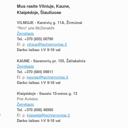
Mus rasite Vilniuje, Kaune,
Klaipėdoje, Šiauliuose
VILNIUJE - Kareivių g. 11A, Žirmūnai
"Rimi" prie McDonald's
Žemėlapis
Tel.
+370 (655) 00790
El. p.
vilnius@techremontas.lt
Darbo laikas: I-V 9-18 val
KAUNE - Savanorių pr. 155, Žaliakalnis
Žemėlapis
Tel.
+370 (684) 09811
El. p.
kaunas@techremontas.lt
Darbo laikas: I-V 9-18 val
Klaipėdoje - Sausio 15-osios g. 13
Prie Avitelos
Žemėlapis
Tel.
+370 (658) 48560
o
El. p.
klaipeda@techremontas.lt
Darbo laikas: I-V 9-18 val