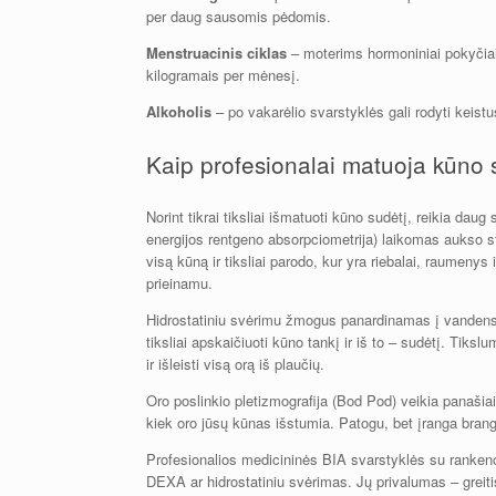
per daug sausomis pėdomis.
Menstruacinis ciklas
– moterims hormoniniai pokyčiai
kilogramais per mėnesį.
Alkoholis
– po vakarėlio svarstyklės gali rodyti keistu
Kaip profesionalai matuoja kūno 
Norint tikrai tiksliai išmatuoti kūno sudėtį, reikia 
energijos rentgeno absorpciometrija) laikomas aukso s
visą kūną ir tiksliai parodo, kur yra riebalai, raumenys
prieinamu.
Hidrostatiniu svėrimu žmogus panardinamas į vandens 
tiksliai apskaičiuoti kūno tankį ir iš to – sudėtį. Tik
ir išleisti visą orą iš plaučių.
Oro poslinkio pletizmografija (Bod Pod) veikia panašiai
kiek oro jūsų kūnas išstumia. Patogu, bet įranga brangi 
Profesionalios medicininės BIA svarstyklės su rankenom
DEXA ar hidrostatiniu svėrimas. Jų privalumas – greitis