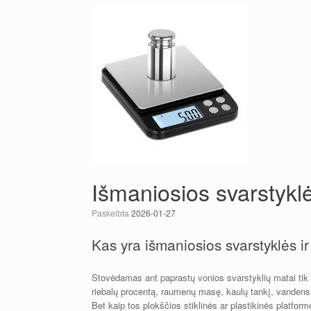
Išmaniosios svarstyklės
Paskelbta
2026-01-27
Kas yra išmaniosios svarstyklės ir 
Stovėdamas ant paprastų vonios svarstyklių matai tik
riebalų procentą, raumenų masę, kaulų tankį, vandens
Bet kaip tos plokščios stiklinės ar plastikinės platfor