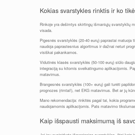
Kokias svarstykles rinktis ir ko tikė
Rinkoje yra dešimtys skirtingų išmaniųjų svarstyklių m
visada.
Pigesnės svarstyklės (20-40 eurų) paprastai matuoja t
naudoja paprastesnius algoritmus ir dažnai neturi progra
visiškai pakankamos.
Vidutinės klasės svarstyklės (50-100 eurų) siūlo daugia
integraciją su kitomis sveikatingumo aplikacijomis. Papr
matavimus.
Brangesnės svarstyklės (100+ eurų) gali turėti papildom
prognozes (rimtai!), net EKG matavimus. Bet ar jų kūno
Mano rekomendacija: rinkitės pagal tai, kokia programėl
naudojamomis aplikacijomis. Pats matavimo tikslumas t
Kaip išspausti maksimumą iš savo
Jei jau nusipirkote išmaniąsias svarstykles, štai kaip