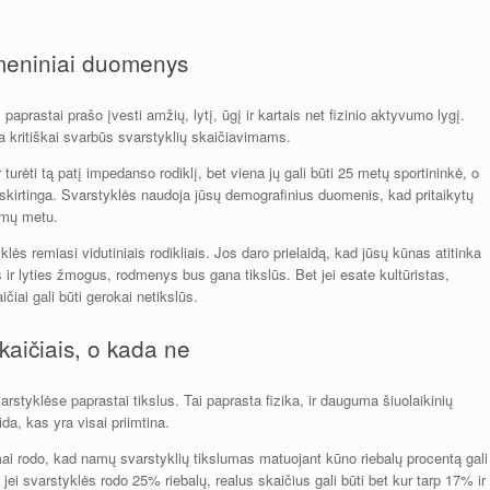
smeniniai duomenys
aprastai prašo įvesti amžių, lytį, ūgį ir kartais net fizinio aktyvumo lygį.
ra kritiškai svarbūs svarstyklių skaičiavimams.
r turėti tą patį impedanso rodiklį, bet viena jų gali būti 25 metų sportininkė, o
 skirtinga. Svarstyklės naudoja jūsų demografinius duomenis, kad pritaikytų
rimų metu.
ės remiasi vidutiniais rodikliais. Jos daro prielaidą, kad jūsų kūnas atitinka
 ir lyties žmogus, rodmenys bus gana tikslūs. Bet jei esate kultūristas,
čiai gali būti gerokai netikslūs.
skaičiais, o kada ne
styklėse paprastai tikslus. Tai paprasta fizika, ir dauguma šiuolaikinių
da, kas yra visai priimtina.
imai rodo, kad namų svarstyklių tikslumas matuojant kūno riebalų procentą gali
d jei svarstyklės rodo 25% riebalų, realus skaičius gali būti bet kur tarp 17% ir