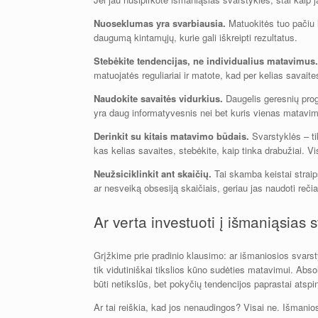
Nuoseklumas yra svarbiausia.
Matuokitės tuo pačiu la
daugumą kintamųjų, kurie gali iškreipti rezultatus.
Stebėkite tendencijas, ne individualius matavimus.
matuojatės reguliariai ir matote, kad per kelias savait
Naudokite savaitės vidurkius.
Daugelis geresnių progr
yra daug informatyvesnis nei bet kuris vienas matavi
Derinkit su kitais matavimo būdais.
Svarstyklės – ti
kas kelias savaites, stebėkite, kaip tinka drabužiai. V
Neužsiciklinkit ant skaičių.
Tai skamba keistai straip
ar nesveiką obsesiją skaičiais, geriau jas naudoti reči
Ar verta investuoti į išmaniąsias 
Grįžkime prie pradinio klausimo: ar išmaniosios svarst
tik vidutiniškai tikslios kūno sudėties matavimui. Abso
būti netikslūs, bet pokyčių tendencijos paprastai atspin
Ar tai reiškia, kad jos nenaudingos? Visai ne. Išmanios