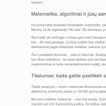
tikslesni.
Matematika, algoritmai ir jūsų a
Kai pirmą kartą naudojate išmaniąsias svarstykles, jos p
Manote, tai tik registracija? Ne visai. Šie duomenys y
Štai kodėl: dvi skirtingos moterys gali sverti vienodai i
kita – 65 metų pensijoje. Jų kūno sudėtis bus visiškai
skaičiavimus pagal statistinius modelius, sukurtus ty
Čia ir prasideda tikslumas… arba jo trūkumas. Svarstykl
tam tikrus standartus. Jei esate tipiškas savo amžiaus
maratonininkas ar turite nestandartinę kūno sudėtį, skai
Tikslumas: kada galite pasitikėti 
Tiesiai pasakysiu – svorio matavimas išmaniosiose svar
elektroninių svarstyklių sveria su 100-200 gramų paklai
Bet kūno sudėties matavimai – visai kita istorija. Tyr
svyruoti nuo 3 iki 8 procentinių punktų. Tai reiškia, ka