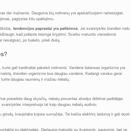
mas dar mažesnis. Dauguma šių rodmenų yra apskaičiuojami netiesiogiai,
iojimas, pagrįstas kitu spėliojimu.
tikslūs,
tendencijos paprastai yra patikimos
. Jei svarstyklės šiandien rodo
sidžiaugti, kad judėjote teisinga kryptimi. Svarbu matuotis vienodomis
r nevalgius), po tualeto, prieš dušą.
es?
ų, kurie gali kardinaliai pakeisti rodmenis. Vandens balansas organizme yra
ų maistą, šiandien organizme bus daugiau vandens. Kadangi vanduo gerai
d turite daugiau raumenų ir mažiau riebalų.
kai praradote daug skysčių, riebalų procentas atrodys dirbtinai padidėjęs.
varstyklės interpretuoja tai kaip daugiau riebalų audinio.
grindų, kraujotaka kojose sumažėja. Tai keičia elektrinį laidumą ir gali duoti
kontaktą su elektrodais. Geriausia matuotis su švariomis, sausomis, bet ne