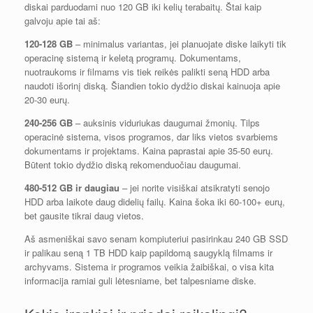
diskai parduodami nuo 120 GB iki kelių terabaitų. Štai kaip
galvoju apie tai aš:
120-128 GB
– minimalus variantas, jei planuojate diske laikyti tik
operacinę sistemą ir keletą programų. Dokumentams,
nuotraukoms ir filmams vis tiek reikės palikti seną HDD arba
naudoti išorinį diską. Šiandien tokio dydžio diskai kainuoja apie
20-30 eurų.
240-256 GB
– auksinis viduriukas daugumai žmonių. Tilps
operacinė sistema, visos programos, dar liks vietos svarbiems
dokumentams ir projektams. Kaina paprastai apie 35-50 eurų.
Būtent tokio dydžio diską rekomenduočiau daugumai.
480-512 GB ir daugiau
– jei norite visiškai atsikratyti senojo
HDD arba laikote daug didelių failų. Kaina šoka iki 60-100+ eurų,
bet gausite tikrai daug vietos.
Aš asmeniškai savo senam kompiuteriui pasirinkau 240 GB SSD
ir palikau seną 1 TB HDD kaip papildomą saugyklą filmams ir
archyvams. Sistema ir programos veikia žaibiškai, o visa kita
informacija ramiai guli lėtesniame, bet talpesniame diske.