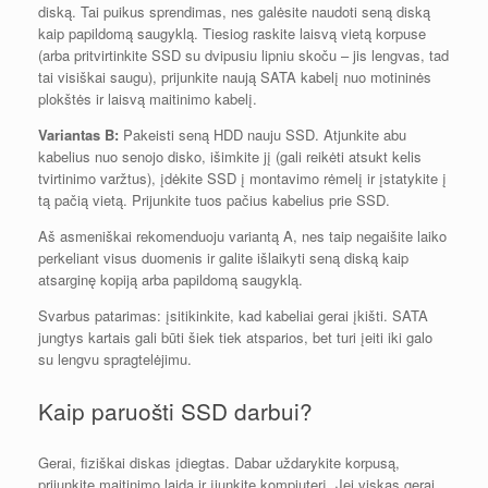
diską. Tai puikus sprendimas, nes galėsite naudoti seną diską
kaip papildomą saugyklą. Tiesiog raskite laisvą vietą korpuse
(arba pritvirtinkite SSD su dvipusiu lipniu skoču – jis lengvas, tad
tai visiškai saugu), prijunkite naują SATA kabelį nuo motininės
plokštės ir laisvą maitinimo kabelį.
Variantas B:
Pakeisti seną HDD nauju SSD. Atjunkite abu
kabelius nuo senojo disko, išimkite jį (gali reikėti atsukt kelis
tvirtinimo varžtus), įdėkite SSD į montavimo rėmelį ir įstatykite į
tą pačią vietą. Prijunkite tuos pačius kabelius prie SSD.
Aš asmeniškai rekomenduoju variantą A, nes taip negaišite laiko
perkeliant visus duomenis ir galite išlaikyti seną diską kaip
atsarginę kopiją arba papildomą saugyklą.
Svarbus patarimas: įsitikinkite, kad kabeliai gerai įkišti. SATA
jungtys kartais gali būti šiek tiek atsparios, bet turi įeiti iki galo
su lengvu spragtelėjimu.
Kaip paruošti SSD darbui?
Gerai, fiziškai diskas įdiegtas. Dabar uždarykite korpusą,
prijunkite maitinimo laidą ir įjunkite kompiuterį. Jei viskas gerai,