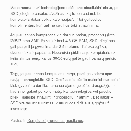
Mano mama, kuri technologijose neišmano absoliučiai nieko, po
SSD įdiegimo pasakė: „Nežinau, ką tu ten padarei, bet
kompiuteris dabar veikia kaip naujas”. Ir tai geriausias
komplimentas, kurį galima gauti už tokį atnaujinimą.
Jei jūsų senas kompiuteris vis dar turi padorų procesorių (Intel
i3/i5/i7 arba AMD Ryzen) ir bent 4-8 GB RAM, SSD įdiegimas
gali pratęsti jo gyvenimą dar 3-5 metams. Tai ekologiška,
ekonomiška ir paprasta. Nebereikia pirkti naujo kompiuterio už
kelis šimtus eurų, kai už 30-50 eurų galite gauti panašų greičio
šuolį.
Taigi, jei jūsų senas kompiuteris lėtėja, prieš galvodami apie
naują – pamėginkite SSD. Greičiausiai būsite maloniai nustebinti,
kiek gyvenimo dar liko tame senajame geležies draugužyje. Ir
kas žino, galbūt po kelių metų, kai technologijos vėl pašoks į
priekį, galėsite atnaujinti ir procesorių, ir atmintį. Bet dabar –
SSD yra tas atnaujinimas, kuris duoda didžiausią grąžą už
investiciją.
Posted in
Kompiuterių remontas, naujienos
.