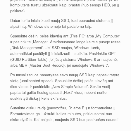
kompiuteris turėtų užsikrauti kaip įprastai (nuo senojo HDD, jei jį
palikote).
Dabar turite inicializuoti naują SSD, kad operacinė sistema jį
atpažintų. Windows sistemoje tai padaroma taip:
Spauskite dešinį pelės klavišą ant „This PC” arba „My Computer”
ir pasirinkite „Manage”. Atsidariusiame lange kairėje pusėje rasite
„Disk Management”. Jei SSD naujas, Windows turėtų
automatiškai pasiūlyti jį inicializuoti – sutikite. Pasirinkite GPT
(GUID Partition Table), jei jūsų sistema Windows 8 ar naujesnė,
arba MBR (Master Boot Record), jei naudojate Windows 7.
Po inicializacijos pamatysite savo naują SSD kaip nepaskirstytą
vietą (unallocated space). Spauskite dešinį pelės klavišą ant
šios vietos ir pasirinkite „New Simple Volume”. Sekite vedlį –
paprastai galite tiesiog spausti „Next” visur, nebent norite
suskirstyti diską į kelis skirsnius.
Suteikite diskui raidę (pavyzdžiui, D: arba E:) ir formatuokite jį.
Formatavimas gali užtrukti kelias minutes, priklausomai nuo
disko dydžio. Kai baigsis, naujasis SSD bus pasiruošęs naudoti!