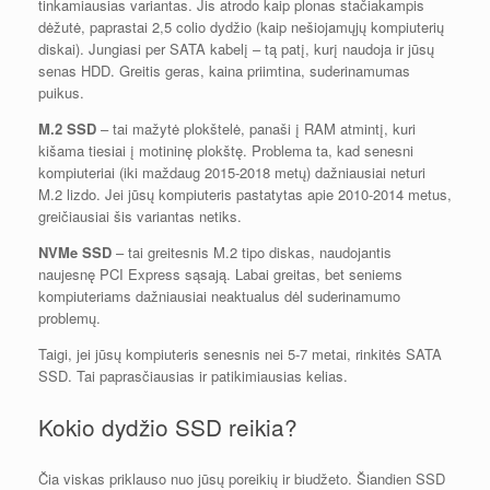
tinkamiausias variantas. Jis atrodo kaip plonas stačiakampis
dėžutė, paprastai 2,5 colio dydžio (kaip nešiojamųjų kompiuterių
diskai). Jungiasi per SATA kabelį – tą patį, kurį naudoja ir jūsų
senas HDD. Greitis geras, kaina priimtina, suderinamumas
puikus.
M.2 SSD
– tai mažytė plokštelė, panaši į RAM atmintį, kuri
kišama tiesiai į motininę plokštę. Problema ta, kad senesni
kompiuteriai (iki maždaug 2015-2018 metų) dažniausiai neturi
M.2 lizdo. Jei jūsų kompiuteris pastatytas apie 2010-2014 metus,
greičiausiai šis variantas netiks.
NVMe SSD
– tai greitesnis M.2 tipo diskas, naudojantis
naujesnę PCI Express sąsają. Labai greitas, bet seniems
kompiuteriams dažniausiai neaktualus dėl suderinamumo
problemų.
Taigi, jei jūsų kompiuteris senesnis nei 5-7 metai, rinkitės SATA
SSD. Tai paprasčiausias ir patikimiausias kelias.
Kokio dydžio SSD reikia?
Čia viskas priklauso nuo jūsų poreikių ir biudžeto. Šiandien SSD