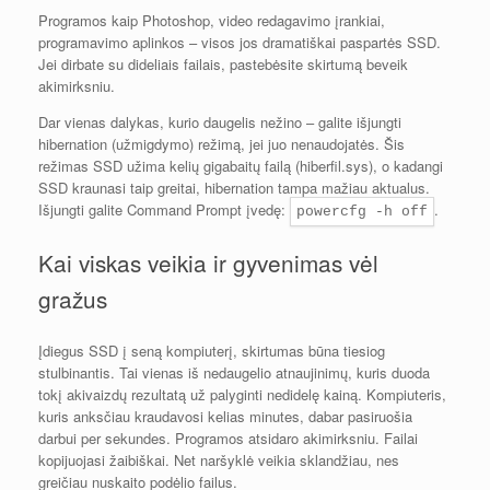
Programos kaip Photoshop, video redagavimo įrankiai,
programavimo aplinkos – visos jos dramatiškai paspartės SSD.
Jei dirbate su dideliais failais, pastebėsite skirtumą beveik
akimirksniu.
Dar vienas dalykas, kurio daugelis nežino – galite išjungti
hibernation (užmigdymo) režimą, jei juo nenaudojatės. Šis
režimas SSD užima kelių gigabaitų failą (hiberfil.sys), o kadangi
SSD kraunasi taip greitai, hibernation tampa mažiau aktualus.
Išjungti galite Command Prompt įvedę:
.
powercfg -h off
Kai viskas veikia ir gyvenimas vėl
gražus
Įdiegus SSD į seną kompiuterį, skirtumas būna tiesiog
stulbinantis. Tai vienas iš nedaugelio atnaujinimų, kuris duoda
tokį akivaizdų rezultatą už palyginti nedidelę kainą. Kompiuteris,
kuris anksčiau kraudavosi kelias minutes, dabar pasiruošia
darbui per sekundes. Programos atsidaro akimirksniu. Failai
kopijuojasi žaibiškai. Net naršyklė veikia sklandžiau, nes
greičiau nuskaito podėlio failus.