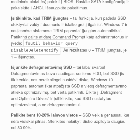
motininės plokštės) patekti į BIOS. Raskite SATA konfigūraciją ir
pakeiskite į AHCI. Išsaugokite pakeitimus.
Įsitikinkite, kad TRIM įjungtas
– tai funkcija, kuri padeda SSD
efektyviai valdyti duomenis ir išlaiko greitį ilgainiui. Windows 7 ir
naujesnėse sistemose TRIM paprastai įjungtas automatiškai.
Patikrinti galite atidarę Command Prompt kaip administratorius ir
įvedę:
fsutil behavior query
. Jei rezultatas 0 – TRIM įjungtas, jei
DisableDeleteNotify
1 – išjungtas.
Išjunkite defragmentavimą SSD
– tai labai svarbu!
Defragmentavimas buvo naudingas seniems HDD, bet SSD jis
tik kenkia, nes nereikalingai nusidėvi diską. Windows 10
paprastai automatiškai atpažįsta SSD ir vietoj defragmentavimo
atlieka optimizavimą, bet verta patikrinti. Eikite į „Defragment
and Optimize Drives” ir įsitikinkite, kad SSD nustatytas
optimizavimui, o ne defragmentavimui.
Palikite bent 10-20% laisvos vietos
– SSD veikia geriausiai, kai
nėra visiškai pilnas. Stenkitės nelaikyti disko užpildyto daugiau
nei 80-90%.