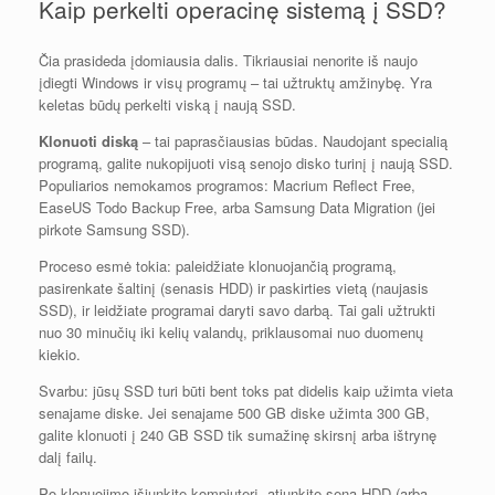
Kaip perkelti operacinę sistemą į SSD?
Čia prasideda įdomiausia dalis. Tikriausiai nenorite iš naujo
įdiegti Windows ir visų programų – tai užtruktų amžinybę. Yra
keletas būdų perkelti viską į naują SSD.
Klonuoti diską
– tai paprasčiausias būdas. Naudojant specialią
programą, galite nukopijuoti visą senojo disko turinį į naują SSD.
Populiarios nemokamos programos: Macrium Reflect Free,
EaseUS Todo Backup Free, arba Samsung Data Migration (jei
pirkote Samsung SSD).
Proceso esmė tokia: paleidžiate klonuojančią programą,
pasirenkate šaltinį (senasis HDD) ir paskirties vietą (naujasis
SSD), ir leidžiate programai daryti savo darbą. Tai gali užtrukti
nuo 30 minučių iki kelių valandų, priklausomai nuo duomenų
kiekio.
Svarbu: jūsų SSD turi būti bent toks pat didelis kaip užimta vieta
senajame diske. Jei senajame 500 GB diske užimta 300 GB,
galite klonuoti į 240 GB SSD tik sumažinę skirsnį arba ištrynę
dalį failų.
Po klonuojimo išjunkite kompiuterį, atjunkite seną HDD (arba