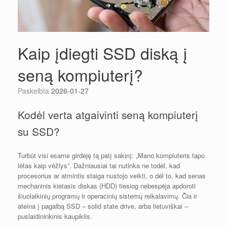
Kaip įdiegti SSD diską į
seną kompiuterį?
Paskelbta
2026-01-27
Kodėl verta atgaivinti seną kompiuterį
su SSD?
Turbūt visi esame girdėję tą patį sakinį: „Mano kompiuteris tapo
lėtas kaip vėžlys”. Dažniausiai tai nutinka ne todėl, kad
procesorius ar atmintis staiga nustojo veikti, o dėl to, kad senas
mechaninis kietasis diskas (HDD) tiesiog nebespėja apdoroti
šiuolaikinių programų ir operacinių sistemų reikalavimų. Čia ir
ateina į pagalbą SSD – solid state drive, arba lietuviškai –
puslaidininkinis kaupiklis.