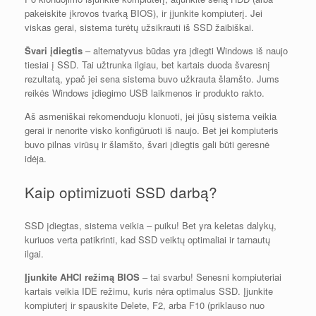
pakeiskite įkrovos tvarką BIOS), ir įjunkite kompiuterį. Jei
viskas gerai, sistema turėtų užsikrauti iš SSD žaibiškai.
Švari įdiegtis
– alternatyvus būdas yra įdiegti Windows iš naujo
tiesiai į SSD. Tai užtrunka ilgiau, bet kartais duoda švaresnį
rezultatą, ypač jei sena sistema buvo užkrauta šlamšto. Jums
reikės Windows įdiegimo USB laikmenos ir produkto rakto.
Aš asmeniškai rekomenduoju klonuoti, jei jūsų sistema veikia
gerai ir nenorite visko konfigūruoti iš naujo. Bet jei kompiuteris
buvo pilnas virūsų ir šlamšto, švari įdiegtis gali būti geresnė
idėja.
Kaip optimizuoti SSD darbą?
SSD įdiegtas, sistema veikia – puiku! Bet yra keletas dalykų,
kuriuos verta patikrinti, kad SSD veiktų optimaliai ir tarnautų
ilgai.
Įjunkite AHCI režimą BIOS
– tai svarbu! Senesni kompiuteriai
kartais veikia IDE režimu, kuris nėra optimalus SSD. Įjunkite
kompiuterį ir spauskite Delete, F2, arba F10 (priklauso nuo