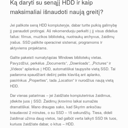
Ką daryti su senąjį HDD ir kaip
maksimaliai išnaudoti naują greitį?
Jei palikote seną HDD kompiuteryje, dabar turite puikią galimybę
jį panaudoti protingai. Aš rekomenduoju perkelti į jį visus didelius
failus: filmus, muzikos biblioteką, nuotraukų archyvus, žaidimų
įrašus. SSD palikite operacinei sistemai, programoms ir
aktyviems projektams.
Galite pakeisti numatytąsias Windows bibliotekų vietas.
Pavyzdžiui, perkėlus „Documents”, „Downloads”, „Pictures” ir
„Videos” aplankus į HDD, automatiškai taupysite vietą SSD. Tai
padaroma spaudžiant dešinį pelės klavišą ant aplanko,
pasirinkus „Properties”, tada „Location” ir nurodžius naują vietą
HDD.
Dar vienas patarimas – jei žaidžiate kompiuterinius žaidimus,
įdiekite juos į SSD. Žaidimų įkrovimo laikai sumažės
dramatiškai. Mano draugas sako, kad Skyrim anksčiau
kraudavosi 2 minutes, o su SSD – 15 sekundžių. Tiesa, dideli
žaidimai užima daug vietos, tad galbūt verta laikyti SSD tik tuos,
kuriuos žaidžiate dabar, o kitus – HDD.