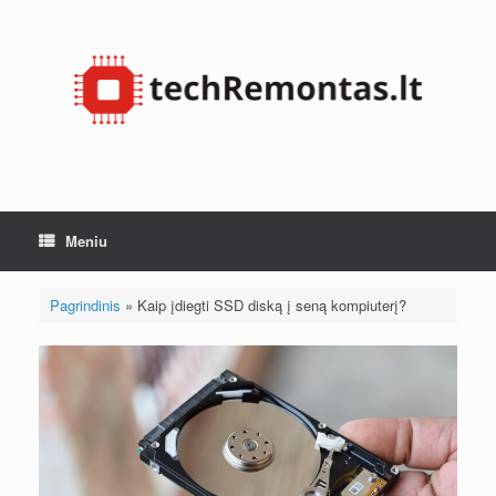
Pereiti
prie
turinio
Meniu
Pagrindinis
»
Kaip įdiegti SSD diską į seną kompiuterį?