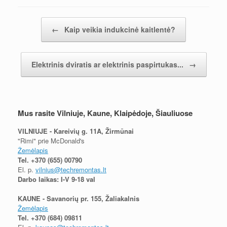
Įrašų navigacija
←
Kaip veikia indukcinė kaitlentė?
Elektrinis dviratis ar elektrinis paspirtukas...
→
Mus rasite Vilniuje, Kaune, Klaipėdoje, Šiauliuose
VILNIUJE - Kareivių g. 11A, Žirmūnai
"Rimi" prie McDonald's
Žemėlapis
Tel.
+370 (655) 00790
El. p.
vilnius@techremontas.lt
Darbo laikas: I-V 9-18 val
KAUNE - Savanorių pr. 155, Žaliakalnis
Žemėlapis
Tel.
+370 (684) 09811