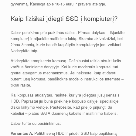
gyvenimą. Kainuoja apie 10-15 eurų ir pravers ateityje.
Kaip fiziškai įdiegti SSD į kompiuterį?
Dabar pereikime prie praktinės dalies. Pirmas dalykas – išjunkite
kompiuterį ir atjunkite maitinimo laidą. Skamba akivaizdžiai, bet
žinau žmonių, kurie bandė krapštytis kompiuteryje jam veikiant.
Nedarykite taip.
Atidarykite kompiuterio korpusą. Dažniausiai reikia atsukt kelis
varžtus šoniniame dangtyje. Kai kurie modernūs korpusai turi
greitai atsegamus mechanizmus. Jei nežinote, kaip atidaryti
būtent jūsų korpusą, paieškokite modelio instrukcijos internete –
tikrai rasite.
Kai korpusas atidarytas, raskite, kur yra įdiegtas jūsų senasis
HDD. Paprastai jis būna priekinėje korpuso dalyje, specialioje
disko laikymo vietoje. Pastebėsite, kad prie jo prijungti du
kabeliai – platus SATA duomenų kabelis ir maitinimo kabelis.
Dabar turite du pasirinkimus:
Variantas A:
Palikti seną HDD ir pridėti SSD kaip papildomą