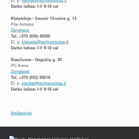
El. p.
kaunas@techremontas.lt
Darbo laikas: I-V 9-18 val
Klaipėdoje - Sausio 15-osios g. 13
Prie Avitelos
Žemėlapis
Tel.
+370 (658) 48560
El. p.
klaipeda@techremontas.lt
Darbo laikas: I-V 9-18 val
Šiauliuose - Gegužių g. 30
PC Arena
Žemėlapis
Tel.
+370 (652) 95616
El. p.
siauliai@techremontas.lt
Darbo laikas: I-V 9-18 val
Atsiliepimai