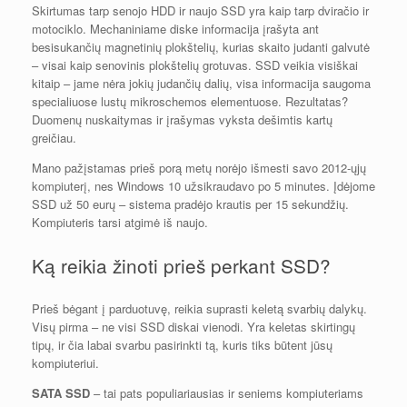
Skirtumas tarp senojo HDD ir naujo SSD yra kaip tarp dviračio ir
motociklo. Mechaniniame diske informacija įrašyta ant
besisukančių magnetinių plokštelių, kurias skaito judanti galvutė
– visai kaip senovinis plokštelių grotuvas. SSD veikia visiškai
kitaip – jame nėra jokių judančių dalių, visa informacija saugoma
specialiuose lustų mikroschemos elementuose. Rezultatas?
Duomenų nuskaitymas ir įrašymas vyksta dešimtis kartų
greičiau.
Mano pažįstamas prieš porą metų norėjo išmesti savo 2012-ųjų
kompiuterį, nes Windows 10 užsikraudavo po 5 minutes. Įdėjome
SSD už 50 eurų – sistema pradėjo krautis per 15 sekundžių.
Kompiuteris tarsi atgimė iš naujo.
Ką reikia žinoti prieš perkant SSD?
Prieš bėgant į parduotuvę, reikia suprasti keletą svarbių dalykų.
Visų pirma – ne visi SSD diskai vienodi. Yra keletas skirtingų
tipų, ir čia labai svarbu pasirinkti tą, kuris tiks būtent jūsų
kompiuteriui.
SATA SSD
– tai pats populiariausias ir seniems kompiuteriams