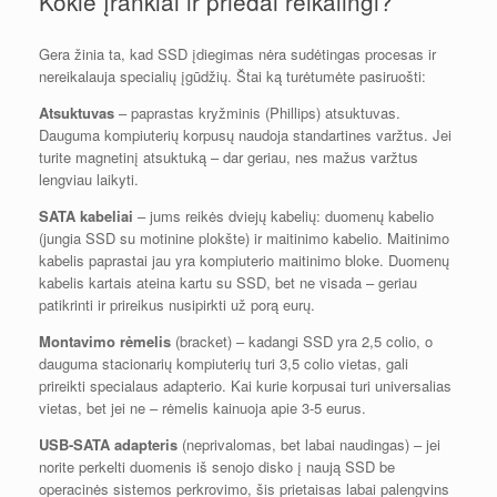
Kokie įrankiai ir priedai reikalingi?
Gera žinia ta, kad SSD įdiegimas nėra sudėtingas procesas ir
nereikalauja specialių įgūdžių. Štai ką turėtumėte pasiruošti:
Atsuktuvas
– paprastas kryžminis (Phillips) atsuktuvas.
Dauguma kompiuterių korpusų naudoja standartines varžtus. Jei
turite magnetinį atsuktuką – dar geriau, nes mažus varžtus
lengviau laikyti.
SATA kabeliai
– jums reikės dviejų kabelių: duomenų kabelio
(jungia SSD su motinine plokšte) ir maitinimo kabelio. Maitinimo
kabelis paprastai jau yra kompiuterio maitinimo bloke. Duomenų
kabelis kartais ateina kartu su SSD, bet ne visada – geriau
patikrinti ir prireikus nusipirkti už porą eurų.
Montavimo rėmelis
(bracket) – kadangi SSD yra 2,5 colio, o
dauguma stacionarių kompiuterių turi 3,5 colio vietas, gali
prireikti specialaus adapterio. Kai kurie korpusai turi universalias
vietas, bet jei ne – rėmelis kainuoja apie 3-5 eurus.
USB-SATA adapteris
(neprivalomas, bet labai naudingas) – jei
norite perkelti duomenis iš senojo disko į naują SSD be
operacinės sistemos perkrovimo, šis prietaisas labai palengvins