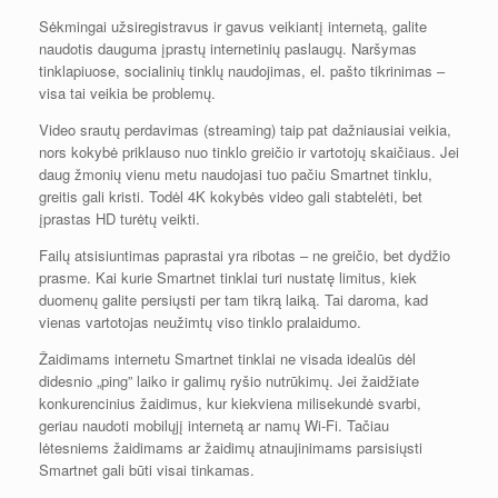
Sėkmingai užsiregistravus ir gavus veikiantį internetą, galite
naudotis dauguma įprastų internetinių paslaugų. Naršymas
tinklapiuose, socialinių tinklų naudojimas, el. pašto tikrinimas –
visa tai veikia be problemų.
Video srautų perdavimas (streaming) taip pat dažniausiai veikia,
nors kokybė priklauso nuo tinklo greičio ir vartotojų skaičiaus. Jei
daug žmonių vienu metu naudojasi tuo pačiu Smartnet tinklu,
greitis gali kristi. Todėl 4K kokybės video gali stabtelėti, bet
įprastas HD turėtų veikti.
Failų atsisiuntimas paprastai yra ribotas – ne greičio, bet dydžio
prasme. Kai kurie Smartnet tinklai turi nustatę limitus, kiek
duomenų galite persiųsti per tam tikrą laiką. Tai daroma, kad
vienas vartotojas neužimtų viso tinklo pralaidumo.
Žaidimams internetu Smartnet tinklai ne visada idealūs dėl
didesnio „ping” laiko ir galimų ryšio nutrūkimų. Jei žaidžiate
konkurencinius žaidimus, kur kiekviena milisekundė svarbi,
geriau naudoti mobilųjį internetą ar namų Wi-Fi. Tačiau
lėtesniems žaidimams ar žaidimų atnaujinimams parsisiųsti
Smartnet gali būti visai tinkamas.