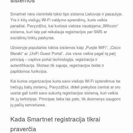
Smartnet nėra vienintelė tokio tipo sistema Lietuvoje ir pasaulyje.
Yra ir kitų viešųjų Wi-Fi valdymo sprendimų, kurie veikia
panašiai. Pavyzdžiui, kai kuriose vietose naudojama „Wificom”
sistema, kuri taip pat reikalauja registracijos per SMS ar
socialinių tinklų paskyras.
Užsienyje populiarios tokios sistemos kaip „Purple WiFi”, „Cisco
Meraki” ar „UniFi Guest Portal”. Jos visos veikia pagal tą patį
principą – captive portal technologija, registracija ir
autentifikacija. Skiriasi tik sąsaja, registracijos būdai ir
papildomos funkcijos.
Kai kurios organizacijos kuria savo viešojo Wi-Fi sprendimus be
trečiųjų šalių sistemų. Pavyzdžiui, dideli prekybos centrai ar oro
uostai gali turėti savo sukurtą registracijos sistemą, kuri veikia
tik jų teritorijoje. Principas lieka tas pats, tik duomenys saugomi
jų pačių serveriuose.
Kada Smartnet registracija tikrai
praverčia