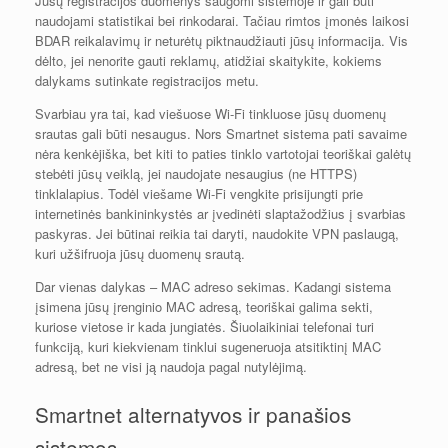
Jūsų registracijos duomenys saugomi sistemoje ir gali būti
naudojami statistikai bei rinkodarai. Tačiau rimtos įmonės laikosi
BDAR reikalavimų ir neturėtų piktnaudžiauti jūsų informacija. Vis
dėlto, jei nenorite gauti reklamų, atidžiai skaitykite, kokiems
dalykams sutinkate registracijos metu.
Svarbiau yra tai, kad viešuose Wi-Fi tinkluose jūsų duomenų
srautas gali būti nesaugus. Nors Smartnet sistema pati savaime
nėra kenkėjiška, bet kiti to paties tinklo vartotojai teoriškai galėtų
stebėti jūsų veiklą, jei naudojate nesaugius (ne HTTPS)
tinklalapius. Todėl viešame Wi-Fi vengkite prisijungti prie
internetinės bankininkystės ar įvedinėti slaptažodžius į svarbias
paskyras. Jei būtinai reikia tai daryti, naudokite VPN paslaugą,
kuri užšifruoja jūsų duomenų srautą.
Dar vienas dalykas – MAC adreso sekimas. Kadangi sistema
įsimena jūsų įrenginio MAC adresą, teoriškai galima sekti,
kuriose vietose ir kada jungiatės. Šiuolaikiniai telefonai turi
funkciją, kuri kiekvienam tinklui sugeneruoja atsitiktinį MAC
adresą, bet ne visi ją naudoja pagal nutylėjimą.
Smartnet alternatyvos ir panašios
sistemos