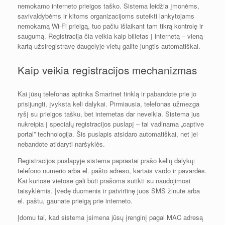
nemokamo interneto prieigos taško. Sistema leidžia įmonėms,
savivaldybėms ir kitoms organizacijoms suteikti lankytojams
nemokamą Wi-Fi prieigą, tuo pačiu išlaikant tam tikrą kontrolę ir
saugumą. Registracija čia veikia kaip bilietas į internetą – vieną
kartą užsiregistravę daugelyje vietų galite jungtis automatiškai.
Kaip veikia registracijos mechanizmas
Kai jūsų telefonas aptinka Smartnet tinklą ir pabandote prie jo
prisijungti, įvyksta keli dalykai. Pirmiausia, telefonas užmezga
ryšį su prieigos tašku, bet internetas dar neveikia. Sistema jus
nukreipia į specialų registracijos puslapį – tai vadinama „captive
portal” technologija. Šis puslapis atsidaro automatiškai, net jei
nebandote atidaryti naršyklės.
Registracijos puslapyje sistema paprastai prašo kelių dalykų:
telefono numerio arba el. pašto adreso, kartais vardo ir pavardės.
Kai kuriose vietose gali būti prašoma sutikti su naudojimosi
taisyklėmis. Įvedę duomenis ir patvirtinę juos SMS žinute arba
el. paštu, gaunate prieigą prie interneto.
Įdomu tai, kad sistema įsimena jūsų įrenginį pagal MAC adresą