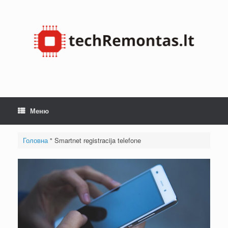
Перейти
до
змісту
Меню
Головна
"
Smartnet registracija telefone