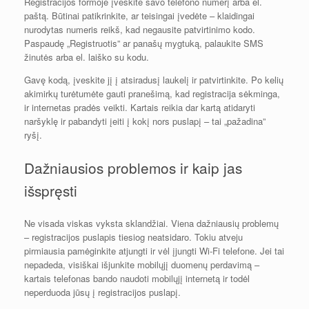
Registracijos formoje įveskite savo telefono numerį arba el.
paštą. Būtinai patikrinkite, ar teisingai įvedėte – klaidingai
nurodytas numeris reikš, kad negausite patvirtinimo kodo.
Paspaudę „Registruotis” ar panašų mygtuką, palaukite SMS
žinutės arba el. laiško su kodu.
Gavę kodą, įveskite jį į atsiradusį laukelį ir patvirtinkite. Po kelių
akimirkų turėtumėte gauti pranešimą, kad registracija sėkminga,
ir internetas pradės veikti. Kartais reikia dar kartą atidaryti
naršyklę ir pabandyti įeiti į kokį nors puslapį – tai „pažadina”
ryšį.
Dažniausios problemos ir kaip jas
išspręsti
Ne visada viskas vyksta sklandžiai. Viena dažniausių problemų
– registracijos puslapis tiesiog neatsidaro. Tokiu atveju
pirmiausia pamėginkite atjungti ir vėl įjungti Wi-Fi telefone. Jei tai
nepadeda, visiškai išjunkite mobilųjį duomenų perdavimą –
kartais telefonas bando naudoti mobilųjį internetą ir todėl
neperduoda jūsų į registracijos puslapį.