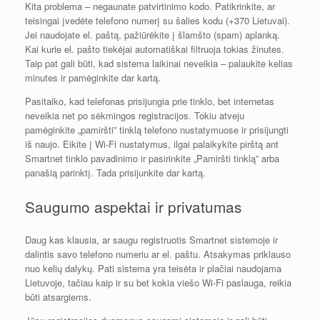
Kita problema – negaunate patvirtinimo kodo. Patikrinkite, ar
teisingai įvedėte telefono numerį su šalies kodu (+370 Lietuvai).
Jei naudojate el. paštą, pažiūrėkite į šlamšto (spam) aplanką.
Kai kurie el. pašto tiekėjai automatiškai filtruoja tokias žinutes.
Taip pat gali būti, kad sistema laikinai neveikia – palaukite kelias
minutes ir pamėginkite dar kartą.
Pasitaiko, kad telefonas prisijungia prie tinklo, bet internetas
neveikia net po sėkmingos registracijos. Tokiu atveju
pamėginkite „pamiršti” tinklą telefono nustatymuose ir prisijungti
iš naujo. Eikite į Wi-Fi nustatymus, ilgai palaikykite pirštą ant
Smartnet tinklo pavadinimo ir pasirinkite „Pamiršti tinklą” arba
panašią parinktį. Tada prisijunkite dar kartą.
Saugumo aspektai ir privatumas
Daug kas klausia, ar saugu registruotis Smartnet sistemoje ir
dalintis savo telefono numeriu ar el. paštu. Atsakymas priklauso
nuo kelių dalykų. Pati sistema yra teisėta ir plačiai naudojama
Lietuvoje, tačiau kaip ir su bet kokia viešo Wi-Fi paslauga, reikia
būti atsargiems.