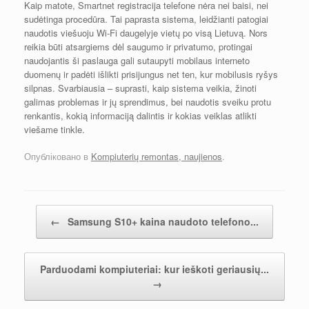
Kaip matote, Smartnet registracija telefone nėra nei baisi, nei
sudėtinga procedūra. Tai paprasta sistema, leidžianti patogiai
naudotis viešuoju Wi-Fi daugelyje vietų po visą Lietuvą. Nors
reikia būti atsargiems dėl saugumo ir privatumo, protingai
naudojantis ši paslauga gali sutaupyti mobilaus interneto
duomenų ir padėti išlikti prisijungus net ten, kur mobilusis ryšys
silpnas. Svarbiausia – suprasti, kaip sistema veikia, žinoti
galimas problemas ir jų sprendimus, bei naudotis sveiku protu
renkantis, kokią informaciją dalintis ir kokias veiklas atlikti
viešame tinkle.
Опубліковано в
Kompiuterių remontas, naujienos
.
Навігація по посту
←
Samsung S10+ kaina naudoto telefono...
Parduodami kompiuteriai: kur ieškoti geriausių...
→