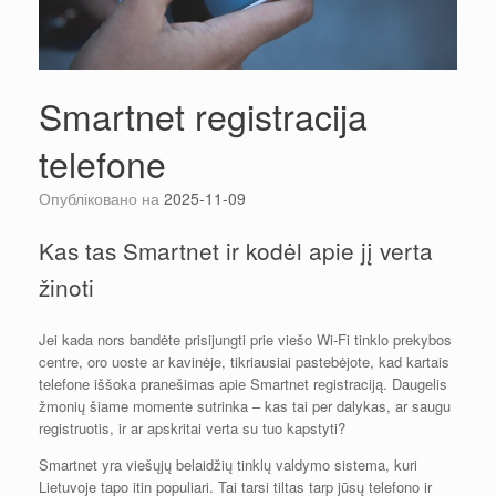
Smartnet registracija
telefone
Опубліковано на
2025-11-09
Kas tas Smartnet ir kodėl apie jį verta
žinoti
Jei kada nors bandėte prisijungti prie viešo Wi-Fi tinklo prekybos
centre, oro uoste ar kavinėje, tikriausiai pastebėjote, kad kartais
telefone iššoka pranešimas apie Smartnet registraciją. Daugelis
žmonių šiame momente sutrinka – kas tai per dalykas, ar saugu
registruotis, ir ar apskritai verta su tuo kapstyti?
Smartnet yra viešųjų belaidžių tinklų valdymo sistema, kuri
Lietuvoje tapo itin populiari. Tai tarsi tiltas tarp jūsų telefono ir