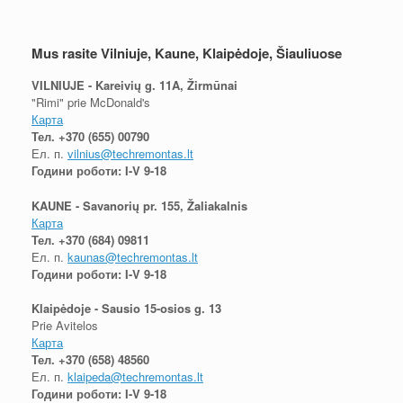
Mus rasite Vilniuje, Kaune, Klaipėdoje, Šiauliuose
VILNIUJE - Kareivių g. 11A, Žirmūnai
"Rimi" prie McDonald's
Карта
Тел.
+370 (655) 00790
Ел. п.
vilnius@techremontas.lt
Години роботи: I-V 9-18
KAUNE - Savanorių pr. 155, Žaliakalnis
Карта
Тел.
+370 (684) 09811
Ел. п.
kaunas@techremontas.lt
Години роботи: I-V 9-18
Klaipėdoje - Sausio 15-osios g. 13
Prie Avitelos
Карта
Тел.
+370 (658) 48560
Ел. п.
klaipeda@techremontas.lt
Години роботи: I-V 9-18