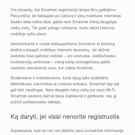
Yra situacijų, kai Smartnet registracija tampa tikru gelbėjimu.
Pavyzdžiui, jei keliaujate po Lietuvą ir jūsų mobilusis internetas
išseko arba veikia lėtai, galite rasti Smartnet tinklą daugelyje
viešų vietų. Tai ypač patogu turistams, kurie neturi Lietuvos
mobiliojo ryšio plano.
Verslininkams ir nuolat keliaujančiems žmonėms ši sistema
leidžia sutaupyti mobilaus interneto duomenų. Jei dažnai
lankotės tose pačiose vietose – oro uostuose, viešbučiuose,
konferencijų centruose – vieną kartą užsiregistravę galite
naudotis nemokamai visur, kur veikia Smartnet.
Studentams ir moksleiviams, kurie daug laiko praleidžia
bibliotekose, kavininėse ar viešose erdvėse, Smartnet taip pat
gali būti naudingas. Nors daugelis tokių vietų turi savo Wi-Fi,
Smartnet sistema dažnai būna stabilesnė ir greitesnė, nes ją
prižiūri profesionalūs tiekėjai.
Ką daryti, jei visai nenorite registruotis
Suprantama, kad ne visi nori dalintis savo kontaktine informacija