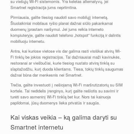
su viešųjų Wi-Fi sistemomis. Yra keletas alternatyvų, jei
Smartnet registracija jums nepriimtina.
Pirmiausia, galite tiesiog naudoti savo mobilųjį internetą.
Šiuolaikiniai mobilaus ryšio planai dažnai siūlo pakankamai
duomenų įprastam naršymui. Jei jums reikia interneto
kompiuteryje, galite naudoti telefono „hotspot” funkciją ir dalintis
mobiliuoju internetu.
Antra, kai kuriose vietose vis dar galima rasti visiškai atvirų Wi-
Fi tinklų be jokios registracijos. Tai dažniausiai maži kavinukės,
restoranai ar viešbučiai, kurie tiesiog nustato atvirą tinklą su
slaptažodžiu, kurį duoda klientams. Tiesa, tokių tinklų saugumas
dažnai būna dar menkesnis nei Smartnet.
Trečia, galite investuoti į nešiojamą Wi-Fi maršrutizatorių su SIM
kortele. Tai nedidelis įrenginys, kurį galite nešiotis su savimi ir
turėti savo asmeninį Wi-Fi tinklą bet kur. Nors tai kainuoja
papildomai, jūsų duomenys lieka privatūs ir saugūs.
Kai viskas veikia – ką galima daryti su
Smartnet internetu