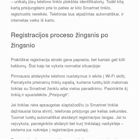
– unikalų jūsų telefono tinklo plokštės identifikatorių. Todėl kitą
kartą prisijungdami prie to paties ar kito Smartnet tinklo,
registruotis nereikės. Telefonas bus atpažintas automatiškai, ir
internetas veiks iš karto.
Registracijos proceso žingsnis po
žingsnio
Praktiškai registracija atrodo gana paprasta, bet kartais gali kilti
keblumų. Štai kaip tai vyksta normaliai situacijoje:
Pirmiausia atidarykite telefono nustatymus ir eikite į Wi-Fi skiltį.
Pamatysite prieinamų tinklų sąrašą, kuriame turėtų būti matomas
tinklas su Smartnet ženklu arba vietos pavadinimu. Pasirinkite šį
tinklą ir spustelėkite „Prisijungti”.
Jei tinklas nėra apsaugotas slaptažodžiu (o Smartnet tinklai
dažniausiai būna atviri), telefonas prisijungs per kelias sekundes.
Tuomet turėtų automatiškai atsidaryti registracijos langas. Jei to
neįvyksta, pamėginkite atidaryti bet kurį tinklalapį naršyklėje –
sistema jus nukreips į registracijos puslapį.