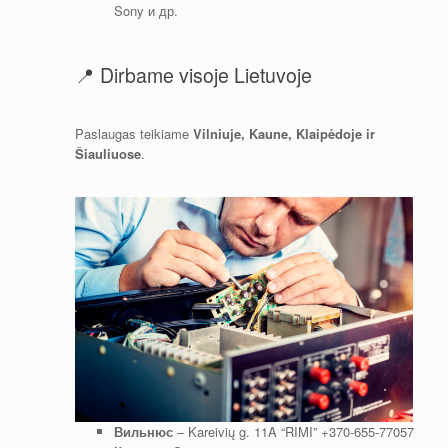
Sony и др.
📍 Dirbame visoje Lietuvoje
Paslaugas teikiame
Vilniuje, Kaune, Klaipėdoje ir
Šiauliuose
.
Вильнюс
– Kareivių g. 11A “RIMI”
+370-655-77057