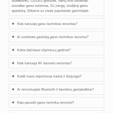
(subwoofer), CD/DVD grotuves, namų kino sistemas,
soundbar garso sistemas, DJ įrangą, studijinę garso
aparatūrą. Dirbame su visais populiariais gamintojais.
Kiek kainuoja garso technikos remontas?
Ar suteikiate garantiją garso technikos remontui?
Kokie dažniausi stiprintuvų gedimai?
Kiek kainuoja AV resiverio remontas?
Kodėl mano stiprintuvas kaista ir išsijungia?
Ar remontuojate Bluetooth ir bevielius garsiakalbius?
Kaip paruošti garso techniką remontui?