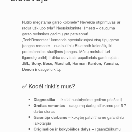
Nutilo mėgstama garso kolonėlė? Neveikia stiprintuvas ar
radiją užklupo tyla? Nesiskubinkite išmesti – dauguma
garso technikos gedimų yra pataisomi!
„TechRemontas” komanda specializuojasi visų tipų garso
įrangos remonte – nuo buitinių Bluetooth kolonėlių iki
profesionalios studijinės įrangos. Mūsų meistrai turi
ilgametę patirtį ir dirba su visais populiariais gamintojais:
JBL, Sony, Bose, Marshall, Harman Kardon, Yamaha,
Denon
ir daugeliu kitų.
✅ Kodėl rinktis mus?
Diagnostika
– tiksliai nustatysime gedimo priežastį
Greitas remontas
– daugumą darbų atliekame per 5-7
darbo dienas
Garantija darbams
– kokybę patvirtiname garantiniu
laikotarpiu
Originalios ir kokybiškos dalys
– ilgaamžiškumui