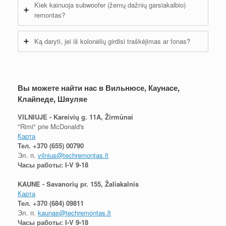
Kiek kainuoja subwoofer (žemų dažnių garsiakalbio)
remontas?
Ką daryti, jei iš kolonėlių girdisi traškėjimas ar fonas?
Вы можете найти нас в Вильнюсе, Каунасе,
Клайпеде, Шяуляе
VILNIUJE - Kareivių g. 11A, Žirmūnai
"Rimi" prie McDonald's
Карта
Тел.
+370 (655) 00790
Эл. п.
vilnius@techremontas.lt
Часы работы: I-V 9-18
KAUNE - Savanorių pr. 155, Žaliakalnis
Карта
Тел.
+370 (684) 09811
Эл. п.
kaunas@techremontas.lt
Часы работы: I-V 9-18