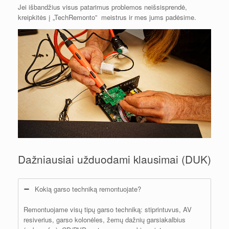
Jei išbandžius visus patarimus problemos neišsisprendė,
kreipkitės į „TechRemonto” meistrus ir mes jums padėsime.
Dažniausiai užduodami klausimai (DUK)
Kokią garso techniką remontuojate?
Remontuojame visų tipų garso techniką: stiprintuvus, AV
resiverius, garso kolonėles, žemų dažnių garsiakalbius