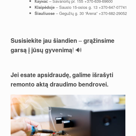
Каунас
– Savanorių pr. 155
+370-639-69600
Klaipėdoje
– Sausio 15-osios g. 13
+370-647-07741
Šiauliuose
– Gegužių g. 30 “Arena”
+370-682-29052
Susisiekite jau šiandien
–
grąžinsime
garsą į jūsų gyvenimą
! 🔊
Jei esate apsidraudę, galime išrašyti
remonto aktą draudimo bendrovei.