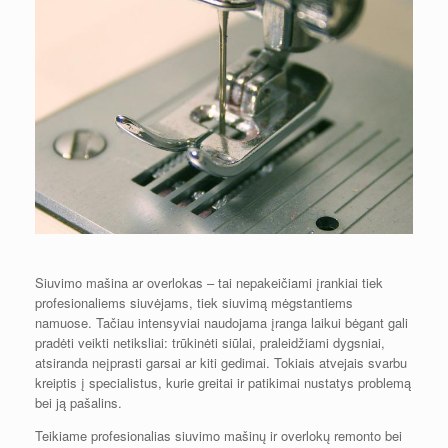
Siuvimo mašina ar overlokas – tai nepakeičiami įrankiai tiek
profesionaliems siuvėjams, tiek siuvimą mėgstantiems
namuose. Tačiau intensyviai naudojama įranga laikui bėgant gali
pradėti veikti netiksliai: trūkinėti siūlai, praleidžiami dygsniai,
atsiranda neįprasti garsai ar kiti gedimai. Tokiais atvejais svarbu
kreiptis į specialistus, kurie greitai ir patikimai nustatys problemą
bei ją pašalins.
Teikiame profesionalias siuvimo mašinų ir overlokų remonto bei