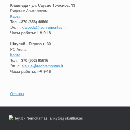
Клайпеда - ул. Саусио 15-осиос, 13
Рядом с Авителосом
Карта
Тел.
+370 (658) 48560
Эл. п.
klaipeda@techremontas.lt
Часы работы: I-V 9-18
Шяуляй - Гегужю г. 30
PC Arena
Карта
Тел.
+370 (652) 95616
Эл. п.
siauliai@techremontas.lt
Часы работы: I-V 9-18
Отзывы