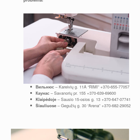
Вильнюс
– Kareivių g. 11A “RIMI”
+370-655-77057
Каунас
– Savanorių pr. 155
+370-639-69600
Klaipėdoje
– Sausio 15-osios g. 13
+370-647-07741
Šiauliuose
– Gegužių g. 30 “Arena”
+370-682-29052