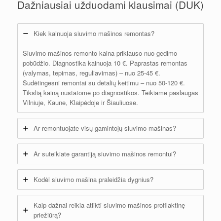
Dažniausiai užduodami klausimai (DUK)
Kiek kainuoja siuvimo mašinos remontas?
Siuvimo mašinos remonto kaina priklauso nuo gedimo
pobūdžio. Diagnostika kainuoja 10 €. Paprastas remontas
(valymas, tepimas, reguliavimas) – nuo 25-45 €.
Sudėtingesni remontai su detalių keitimu – nuo 50-120 €.
Tikslią kainą nustatome po diagnostikos. Teikiame paslaugas
Vilniuje, Kaune, Klaipėdoje ir Šiauliuose.
Ar remontuojate visų gamintojų siuvimo mašinas?
Ar suteikiate garantiją siuvimo mašinos remontui?
Kodėl siuvimo mašina praleidžia dygnius?
Kaip dažnai reikia atlikti siuvimo mašinos profilaktinę
priežiūrą?