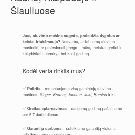
Šiauliuose
Jūsų siuvimo mašina sugedo, praleidžia dygnius ar
keistai triukšmauja?
Nesvarbu, ar tai namų siuvimo
mašinėlė, ar profesionali įranga – mūsų meistrai greitai ir
kokybiškai sutvarkys bet kokį gedimą.
Kodėl verta rinktis mus?
✅
Patirtis
– remontuojame visų gamintojų siuvimo
mašinas:
Singer, Brother, Janome, Juki, Bernina
ir kt.
✅
Greitas aptarnavimas
– daugumą gedimų pašaliname
per 5-7 darbo dienas
✅
Garantija darbams
– suteikiame garantiją visiems
atliktiems remonto darbams