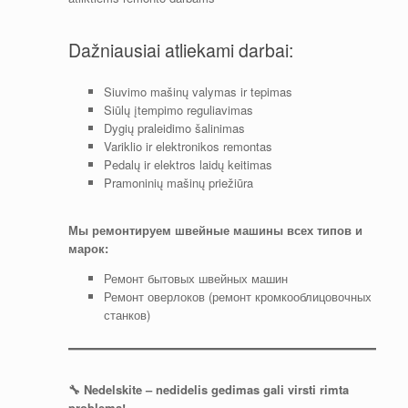
Dažniausiai atliekami darbai:
Siuvimo mašinų valymas ir tepimas
Siūlų įtempimo reguliavimas
Dygių praleidimo šalinimas
Variklio ir elektronikos remontas
Pedalų ir elektros laidų keitimas
Pramoninių mašinų priežiūra
Мы ремонтируем швейные машины всех типов и
марок:
Ремонт бытовых швейных машин
Ремонт оверлоков (ремонт кромкооблицовочных
станков)
🔧 Nedelskite – nedidelis gedimas gali virsti rimta
problema!