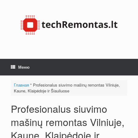
Skip
to
content
Меню
Главная
"
Profesionalus siuvimo mašinų remontas Vilniuje,
Kaune, Klaipėdoje ir Šiauliuose
Profesionalus siuvimo
mašinų remontas Vilniuje,
Kaune, Klaipėdoje ir