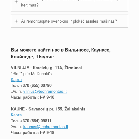
keitimas?
Ar remontuojate overlokus ir plokščiasiūles mašinas?
Вы можете найти нас в Вильнюсе, Каунасе,
Клайпеде, Шяуляе
VILNIUJE - Kareivių g. 11A, Žirmūnai
"Rimi" prie McDonald's
Карта
Тел.
+370 (655) 00790
Эл. п.
vilnius@techremontas.lt
Часы работы: I-V 9-18
KAUNE - Savanorių pr. 155, Žaliakalnis
Карта
Тел.
+370 (684) 09811
Эл. п.
kaunas@techremontas.lt
Часы работы: I-V 9-18