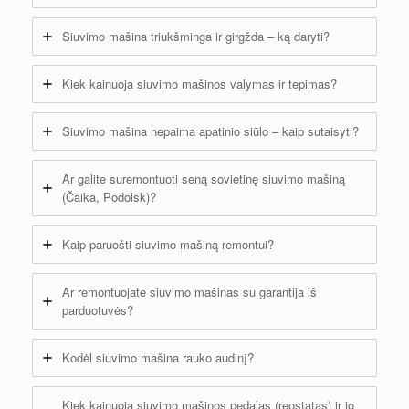
Siuvimo mašina triukšminga ir girgžda – ką daryti?
Kiek kainuoja siuvimo mašinos valymas ir tepimas?
Siuvimo mašina nepaima apatinio siūlo – kaip sutaisyti?
Ar galite suremontuoti seną sovietinę siuvimo mašiną
(Čaika, Podolsk)?
Kaip paruošti siuvimo mašiną remontui?
Ar remontuojate siuvimo mašinas su garantija iš
parduotuvės?
Kodėl siuvimo mašina rauko audinį?
Kiek kainuoja siuvimo mašinos pedalas (reostatas) ir jo