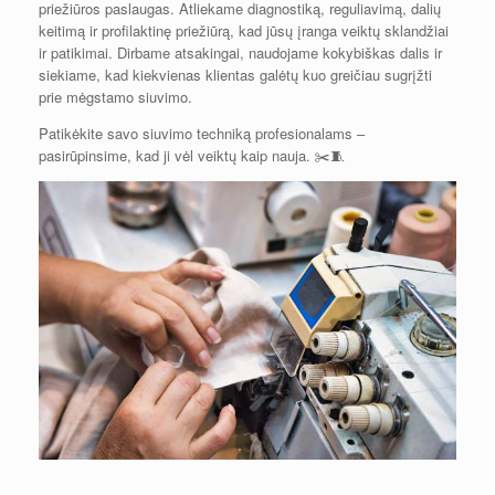
priežiūros paslaugas. Atliekame diagnostiką, reguliavimą, dalių
keitimą ir profilaktinę priežiūrą, kad jūsų įranga veiktų sklandžiai
ir patikimai. Dirbame atsakingai, naudojame kokybiškas dalis ir
siekiame, kad kiekvienas klientas galėtų kuo greičiau sugrįžti
prie mėgstamo siuvimo.
Patikėkite savo siuvimo techniką profesionalams –
pasirūpinsime, kad ji vėl veiktų kaip nauja. ✂️🧵