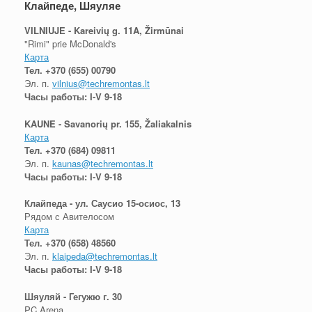
Клайпеде, Шяуляе
VILNIUJE - Kareivių g. 11A, Žirmūnai
"Rimi" prie McDonald's
Карта
Тел.
+370 (655) 00790
Эл. п.
vilnius@techremontas.lt
Часы работы: I-V 9-18
KAUNE - Savanorių pr. 155, Žaliakalnis
Карта
Тел.
+370 (684) 09811
Эл. п.
kaunas@techremontas.lt
Часы работы: I-V 9-18
Клайпеда - ул. Саусио 15-осиос, 13
Рядом с Авителосом
Карта
Тел.
+370 (658) 48560
Эл. п.
klaipeda@techremontas.lt
Часы работы: I-V 9-18
Шяуляй - Гегужю г. 30
PC Arena