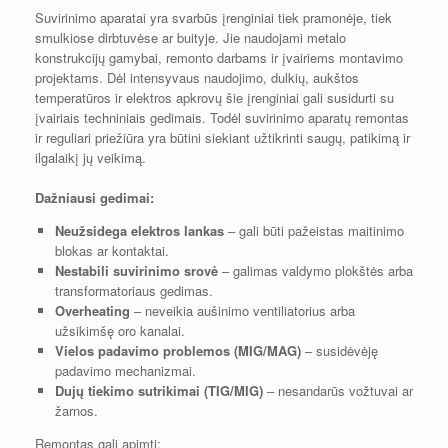
Suvirinimo aparatai yra svarbūs įrenginiai tiek pramonėje, tiek
smulkiose dirbtuvėse ar buityje. Jie naudojami metalo
konstrukcijų gamybai, remonto darbams ir įvairiems montavimo
projektams. Dėl intensyvaus naudojimo, dulkių, aukštos
temperatūros ir elektros apkrovų šie įrenginiai gali susidurti su
įvairiais techniniais gedimais. Todėl suvirinimo aparatų remontas
ir reguliari priežiūra yra būtini siekiant užtikrinti saugų, patikimą ir
ilgalaikį jų veikimą.
Dažniausi gedimai:
Neužsidega elektros lankas
– gali būti pažeistas maitinimo
blokas ar kontaktai.
Nestabili suvirinimo srovė
– galimas valdymo plokštės arba
transformatoriaus gedimas.
Overheating
– neveikia aušinimo ventiliatorius arba
užsikimšę oro kanalai.
Vielos padavimo problemos (MIG/MAG)
– susidėvėję
padavimo mechanizmai.
Dujų tiekimo sutrikimai (TIG/MIG)
– nesandarūs vožtuvai ar
žarnos.
Remontas gali apimti: