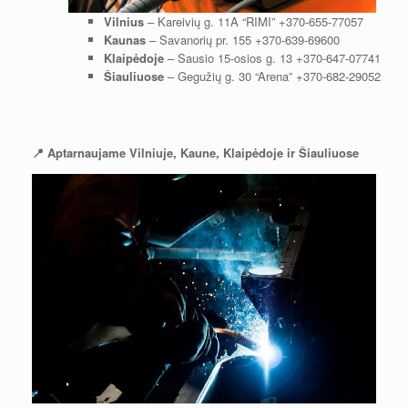
Vilnius
– Kareivių g. 11A “RIMI”
+370-655-77057
Kaunas
– Savanorių pr. 155
+370-639-69600
Klaipėdoje
– Sausio 15-osios g. 13
+370-647-07741
Šiauliuose
– Gegužių g. 30 “Arena”
+370-682-29052
📍 Aptarnaujame Vilniuje, Kaune, Klaipėdoje ir Šiauliuose