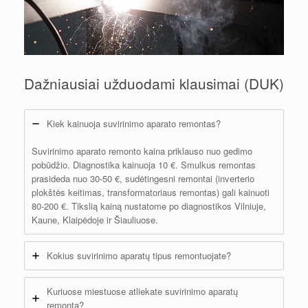
Dažniausiai užduodami klausimai (DUK)
Kiek kainuoja suvirinimo aparato remontas?
Suvirinimo aparato remonto kaina priklauso nuo gedimo
pobūdžio. Diagnostika kainuoja 10 €. Smulkus remontas
prasideda nuo 30-50 €, sudėtingesni remontai (inverterio
plokštės keitimas, transformatoriaus remontas) gali kainuoti
80-200 €. Tikslią kainą nustatome po diagnostikos Vilniuje,
Kaune, Klaipėdoje ir Šiauliuose.
Kokius suvirinimo aparatų tipus remontuojate?
Kuriuose miestuose atliekate suvirinimo aparatų
remontą?