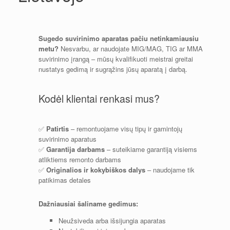
Sugedo suvirinimo aparatas pačiu netinkamiausiu
metu?
Nesvarbu, ar naudojate MIG/MAG, TIG ar MMA
suvirinimo įrangą – mūsų kvalifikuoti meistrai greitai
nustatys gedimą ir sugrąžins jūsų aparatą į darbą.
Kodėl klientai renkasi mus?
✅
Patirtis
– remontuojame visų tipų ir gamintojų
suvirinimo aparatus
✅
Garantija darbams
– suteikiame garantiją visiems
atliktiems remonto darbams
✅
Originalios ir kokybiškos dalys
– naudojame tik
patikimas detales
Dažniausiai šaliname gedimus:
Neužsiveda arba išsijungia aparatas