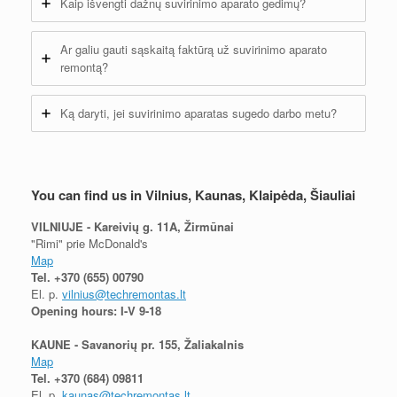
Kaip išvengti dažnų suvirinimo aparato gedimų?
Ar galiu gauti sąskaitą faktūrą už suvirinimo aparato
remontą?
Ką daryti, jei suvirinimo aparatas sugedo darbo metu?
You can find us in Vilnius, Kaunas, Klaipėda, Šiauliai
VILNIUJE - Kareivių g. 11A, Žirmūnai
"Rimi" prie McDonald's
Map
Tel.
+370 (655) 00790
El. p.
vilnius@techremontas.lt
Opening hours: I-V 9-18
KAUNE - Savanorių pr. 155, Žaliakalnis
Map
Tel.
+370 (684) 09811
El. p.
kaunas@techremontas.lt