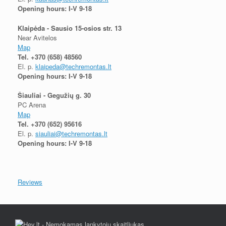
Opening hours: I-V 9-18
Klaipėda - Sausio 15-osios str. 13
Near Avitelos
Map
Tel.
+370 (658) 48560
El. p.
klaipeda@techremontas.lt
Opening hours: I-V 9-18
Šiauliai - Gegužių g. 30
PC Arena
Map
Tel.
+370 (652) 95616
El. p.
siauliai@techremontas.lt
Opening hours: I-V 9-18
Reviews