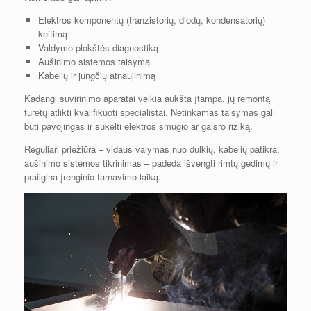
Elektros komponentų (tranzistorių, diodų, kondensatorių)
keitimą
Valdymo plokštės diagnostiką
Aušinimo sistemos taisymą
Kabelių ir jungčių atnaujinimą
Kadangi suvirinimo aparatai veikia aukšta įtampa, jų remontą
turėtų atlikti kvalifikuoti specialistai. Netinkamas taisymas gali
būti pavojingas ir sukelti elektros smūgio ar gaisro riziką.
Reguliari priežiūra – vidaus valymas nuo dulkių, kabelių patikra,
aušinimo sistemos tikrinimas – padeda išvengti rimtų gedimų ir
prailgina įrenginio tarnavimo laiką.