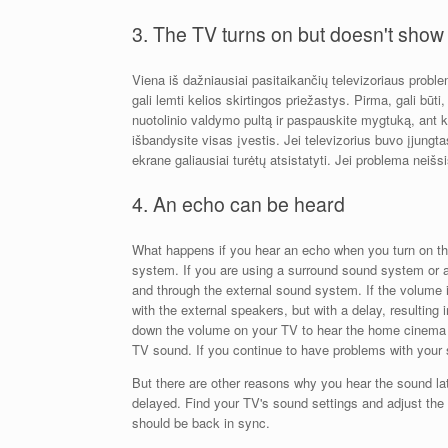
3. The TV turns on but doesn't show 
Viena iš dažniausiai pasitaikančių televizoriaus proble
gali lemti kelios skirtingos priežastys. Pirma, gali būti
nuotolinio valdymo pultą ir paspauskite mygtuką, ant ku
išbandysite visas įvestis. Jei televizorius buvo įjungt
ekrane galiausiai turėtų atsistatyti. Jei problema neiš
4. An echo can be heard
What happens if you hear an echo when you turn on th
system. If you are using a surround sound system or a 
and through the external sound system. If the volume 
with the external speakers, but with a delay, resulting
down the volume on your TV to hear the home cinema 
TV sound. If you continue to have problems with your
But there are other reasons why you hear the sound l
delayed. Find your TV's sound settings and adjust the
should be back in sync.