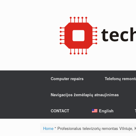
Skip
to
content
Computer repairs
Telefonų remont
Navigacijos žemėlapių atnaujinimas
CONTACT
English
Home
"
Profesionalus televizorių remontas Vilniuje, 