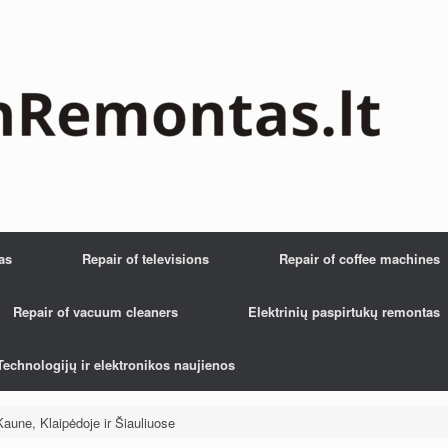
as
Repair of televisions
Repair of coffee machines
Repair of vacuum cleaners
Elektrinių paspirtukų remontas
Technologijų ir elektronikos naujienos
Kaune, Klaipėdoje ir Šiauliuose