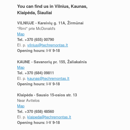
You can find us in Vilnius, Kaunas,
Klaipėda, Šiauliai
VILNIUJE - Kareivių g. 11A, Žirmūnai
"Rimi" prie McDonald's
Map
Tel.
+370 (655) 00790
El. p.
vilnius@techremontas.lt
Opening hours: I-V 9-18
KAUNE - Savanorių pr. 155, Žaliakalnis
Map
Tel.
+370 (684) 09811
El. p.
kaunas@techremontas.lt
Opening hours: I-V 9-18
Klaipėda - Sausio 15-osios str. 13
Near Avitelos
Map
Tel.
+370 (658) 48560
El. p.
klaipeda@techremontas.lt
Opening hours: I-V 9-18