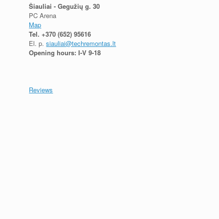
Šiauliai - Gegužių g. 30
PC Arena
Map
Tel.
+370 (652) 95616
El. p.
siauliai@techremontas.lt
Opening hours: I-V 9-18
Reviews