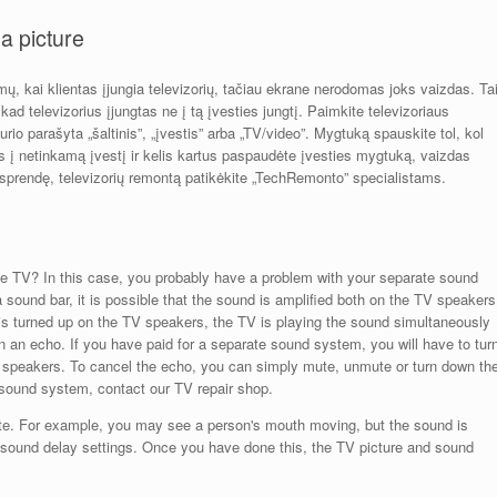
a picture
mų, kai klientas įjungia televizorių, tačiau ekrane nerodomas joks vaizdas. Ta
, kad televizorius įjungtas ne į tą įvesties jungtį. Paimkite televizoriaus
rio parašyta „šaltinis”, „įvestis” arba „TV/video”. Mygtuką spauskite tol, kol
as į netinkamą įvestį ir kelis kartus paspaudėte įvesties mygtuką, vaizdas
sisprendę, televizorių remontą patikėkite „TechRemonto” specialistams.
e TV? In this case, you probably have a problem with your separate sound
sound bar, it is possible that the sound is amplified both on the TV speakers
is turned up on the TV speakers, the TV is playing the sound simultaneously
 in an echo. If you have paid for a separate sound system, you will have to tur
speakers. To cancel the echo, you can simply mute, unmute or turn down th
 sound system, contact our TV repair shop.
ate. For example, you may see a person's mouth moving, but the sound is
 sound delay settings. Once you have done this, the TV picture and sound