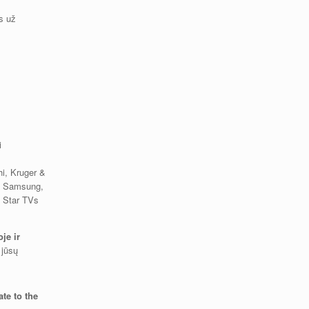
s už
i
hi, Kruger &
s, Samsung,
 Star TVs
je ir
 jūsų
ate to the