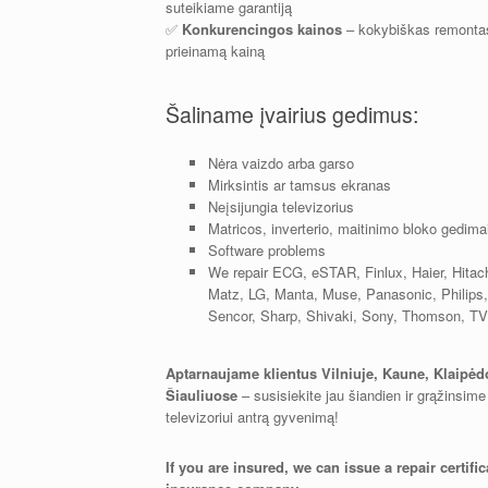
suteikiame garantiją
✅
Konkurencingos kainos
– kokybiškas remonta
prieinamą kainą
Šaliname įvairius gedimus:
Nėra vaizdo arba garso
Mirksintis ar tamsus ekranas
Neįsijungia televizorius
Matricos, inverterio, maitinimo bloko gedima
Software problems
We repair ECG, eSTAR, Finlux, Haier, Hitac
Matz, LG, Manta, Muse, Panasonic, Philip
Sencor, Sharp, Shivaki, Sony, Thomson, TV
Aptarnaujame klientus Vilniuje, Kaune, Klaipėdo
Šiauliuose
– susisiekite jau šiandien ir grąžinsime
televizoriui antrą gyvenimą!
If you are insured, we can issue a repair certific