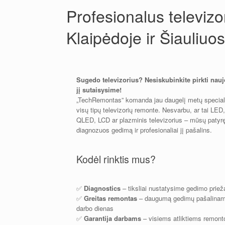
Profesionalus televizo
Klaipėdoje ir Šiauliuo
Sugedo televizorius? Nesiskubinkite pirkti nau
jį sutaisysime!
„TechRemontas” komanda jau daugelį metų special
visų tipų televizorių remonte. Nesvarbu, ar tai LE
QLED, LCD ar plazminis televizorius – mūsų patyrę
diagnozuos gedimą ir profesionaliai jį pašalins.
Kodėl rinktis mus?
✅
Diagnostics
– tiksliai nustatysime gedimo priež
✅
Greitas remontas
– daugumą gedimų pašalinam
darbo dienas
✅
Garantija darbams
– visiems atliktiems remon