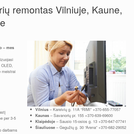
rių remontas Vilniuje, Kaune,
se
jo – mes
izuojasi
D, OLED,
 meistrai
Vilnius
– Kareivių g. 11A “RIMI”
+370-655-77057
astį
Kaunas
– Savanorių pr. 155
+370-639-69600
e per 3-5
Klaipėdoje
– Sausio 15-osios g. 13
+370-647-07741
Šiauliuose
– Gegužių g. 30 “Arena”
+370-682-29052
to darbams