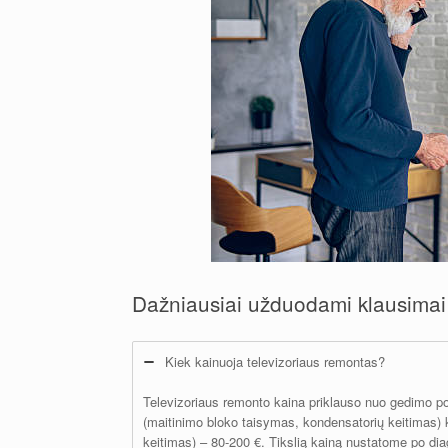
Dažniausiai užduodami klausima
Kiek kainuoja televizoriaus remontas?
Televizoriaus remonto kaina priklauso nuo gedimo p
(maitinimo bloko taisymas, kondensatorių keitimas) k
keitimas) – 80-200 €. Tikslią kainą nustatome po dia