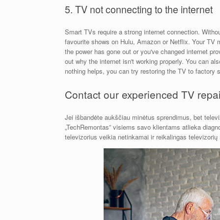
5. TV not connecting to the internet
Smart TVs require a strong internet connection. Withou
favourite shows on Hulu, Amazon or Netflix. Your TV ma
the power has gone out or you've changed internet pro
out why the internet isn't working properly. You can also
nothing helps, you can try restoring the TV to factory se
Contact our experienced TV repai
Jei išbandėte aukščiau minėtus sprendimus, bet televizo
„TechRemontas” visiems savo klientams atlieka diagnost
televizorius veikia netinkamai ir reikalingas televizor