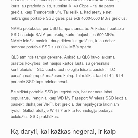
kuris jau pradeda plisti, suteikia iki 40 Gbps – tai tie patys
greičiai kaip Thunderbolt 3/4. Tai reiškia, kad ateityje net
nebrangūs portable SSD galės pasiekti 4000-5000 MB/s greičius.
NVMe protokolas per USB tampa standartu. Ankstesni portable
SSD naudojo SATA protokolą, kuris ribojosi ties 600 MB/s.
NVMe leidžia pasiekti daug didesnius greičius, ir jau dabar
matome portable SSD su 2000+ MB/s sparta.
QLC atmintis tampa geresnė. Anksčiau QLC buvo laikoma
prastos kokybės, bet naujos kartos lustai su geresniais
kontroleriais ir SLC cache technologija leidžia pasiekti TLC
panašų našumą už mažesnę kainą. Tai reiškia, kad 4TB ir 8TB
portable SSD taps prieinamesni.
Belaidžiai portable SSD jau egzistuoja, bet dar nėra labai
populiarūs. Įrenginiai kaip WD My Passport Wireless SSD leidžia
pasiekti diską per Wi-Fi, bet greičiai dar neprilygsta laidiniam
ryšiui. Galbūt ateityje Wi-Fi 7 ar kita technologija padarys
belaidžius SSD praktiškus.
Ką daryti, kai kažkas negerai, ir kaip