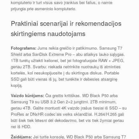
kompiuterio ir turi visus savo įrankius bei failus, o namie
prijungia prie asmeninio kompiuterio.
Praktiniai scenarijai ir rekomendacijos
skirtingiems naudotojams
Fotografams:
Jums reikia greičio ir patikimumo. Samsung T7
Shield arba SanDisk Extreme Pro – abu atlaikys lauko sąlygas.
1TB turėtų užtekti kelionei, bet jei fotografuojate RAW + JPEG,
geriau 2TB. Svarbu: niekada netrinkite nuotraukų iš atminties
kortelės, kol nesukopijuosite į du skirtingus diskus. Portable
SSD gali būti vienas iš jų, bet turėkite ir debesies atsarginę
kopiją.
Vaizdo kūrėjams:
Čia greitis kritiškas. WD Black P50 arba
Samsung T9 su USB 3.2 Gen 2×2 jungtimi. 2TB minimum,
geriau 4TB. Galite montuoti 4K vaizdo įrašus tiesiai iš SSD – su
ProRes ar DNxHR codec’ais veiks sklandžiai. H.264/H.265 gali
būti šiek tiek lėtesni dėl dekodavimo, bet vis tiek žymiai geriau
nei iš HDD.
Žaidėjams:
Jei turite konsolę, WD Black P50 arba Samsung T7