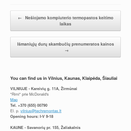
Post navigation
←
Nešiojamo kompiuterio termopastos keitimo
laikas
Išmaniųjų durų skambučių prenumeratos kainos
→
You can find us in Vilnius, Kaunas, Klaipėda, Šiauliai
VILNIUJE - Kareivių g. 11A, Žirmūnai
"Rimi" prie McDonald's
Map
Tel.
+370 (655) 00790
El. p.
vilnius@techremontas.lt
Opening hours: I-V 9-18
KAUNE - Savanorių pr. 155, Žaliakalnis