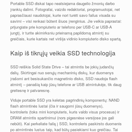
Portable SSD diskai tapo neatsiejama daugelio žmonių darbo
įrankių dalimi. Fotografai, vaizdo redaktoriai, programuotojai, net
paprasčiausi naudotojai, kurie nori turėti savo failus visada su
savimi – visi renkasi būtent šiuos įrenginius. Jie veikia paprastai:
prijungiate prie kompiuterio ar telefono per USB-C ar USB-A
jungtį, ir turite akimirksniu prieinamą papildomą atmintį su
greičiais, kurie kartais net viršija vidinio kompiuterio disko spartą.
Kaip iš tikrųjų veikia SSD technologija
SSD reiškia Solid State Drive – tai atmintis be jokių judančių
dalių. Skirtingai nuo senųjų mechaninių diskų, kur duomenys
įrašomi ant besisukančio magnetinio disko, SSD naudoja flash
atmintį – panašią kaip jūsų telefone ar USB atmintukėje, tik daug
greitesnę ir patvaresnę.
Viduje portable SSD yra keletas pagrindinių komponentų: NAND
flash atmintinės lustai (čia ir saugomi jūsų duomenys),
kontroleris (toks mini kompiuteris, kuris valdo visus procesus) ir
DRAM atmintis spartinimui (nors pigesnėse versijose jos gali
nebūti). Kai perkeliate failą į SSD, kontroleris paskirsto duomenis
po atmintinės lustus taip, kad būtų pasiekiami kuo greičiau. Tai