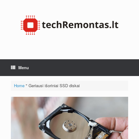
Skip
to
content
Menu
Home
"
Geriausi išoriniai SSD diskai