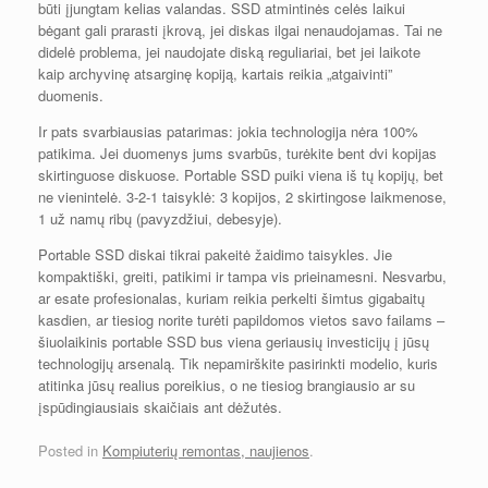
būti įjungtam kelias valandas. SSD atmintinės celės laikui
bėgant gali prarasti įkrovą, jei diskas ilgai nenaudojamas. Tai ne
didelė problema, jei naudojate diską reguliariai, bet jei laikote
kaip archyvinę atsarginę kopiją, kartais reikia „atgaivinti”
duomenis.
Ir pats svarbiausias patarimas: jokia technologija nėra 100%
patikima. Jei duomenys jums svarbūs, turėkite bent dvi kopijas
skirtinguose diskuose. Portable SSD puiki viena iš tų kopijų, bet
ne vienintelė. 3-2-1 taisyklė: 3 kopijos, 2 skirtingose laikmenose,
1 už namų ribų (pavyzdžiui, debesyje).
Portable SSD diskai tikrai pakeitė žaidimo taisykles. Jie
kompaktiški, greiti, patikimi ir tampa vis prieinamesni. Nesvarbu,
ar esate profesionalas, kuriam reikia perkelti šimtus gigabaitų
kasdien, ar tiesiog norite turėti papildomos vietos savo failams –
šiuolaikinis portable SSD bus viena geriausių investicijų į jūsų
technologijų arsenalą. Tik nepamirškite pasirinkti modelio, kuris
atitinka jūsų realius poreikius, o ne tiesiog brangiausio ar su
įspūdingiausiais skaičiais ant dėžutės.
Posted in
Kompiuterių remontas, naujienos
.