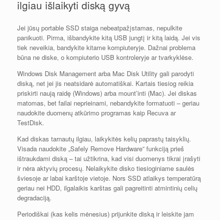
ilgiau išlaikyti diską gyvą
Jei jūsų portable SSD staiga nebeatpažįstamas, nepulkite
panikuoti. Pirma, išbandykite kitą USB jungtį ir kitą laidą. Jei vis
tiek neveikia, bandykite kitame kompiuteryje. Dažnai problema
būna ne diske, o kompiuterio USB kontroleryje ar tvarkyklėse.
Windows Disk Management arba Mac Disk Utility gali parodyti
diską, net jei jis neatsidarė automatiškai. Kartais tiesiog reikia
priskirti naują raidę (Windows) arba mount’inti (Mac). Jei diskas
matomas, bet failai neprieinami, nebandykite formatuoti – geriau
naudokite duomenų atkūrimo programas kaip Recuva ar
TestDisk.
Kad diskas tarnautų ilgiau, laikykitės kelių paprastų taisyklių.
Visada naudokite „Safely Remove Hardware” funkciją prieš
ištraukdami diską – tai užtikrina, kad visi duomenys tikrai įrašyti
ir nėra aktyvių procesų. Nelaikykite disko tiesioginiame saulės
šviesoje ar labai karštoje vietoje. Nors SSD atlaikys temperatūrą
geriau nei HDD, ilgalaikis karštas gali pagreitinti atmintinių celių
degradaciją.
Periodiškai (kas kelis mėnesius) prijunkite diską ir leiskite jam