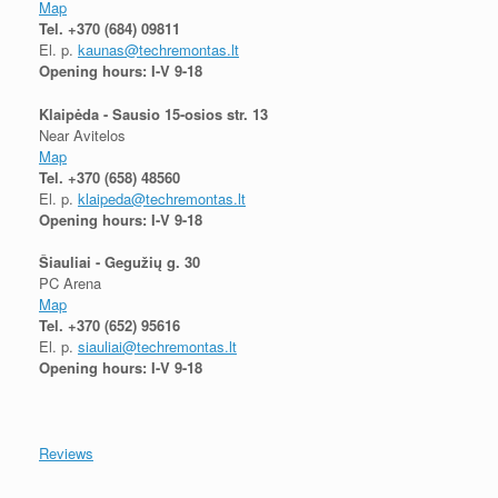
Map
Tel.
+370 (684) 09811
El. p.
kaunas@techremontas.lt
Opening hours: I-V 9-18
Klaipėda - Sausio 15-osios str. 13
Near Avitelos
Map
Tel.
+370 (658) 48560
El. p.
klaipeda@techremontas.lt
Opening hours: I-V 9-18
Šiauliai - Gegužių g. 30
PC Arena
Map
Tel.
+370 (652) 95616
El. p.
siauliai@techremontas.lt
Opening hours: I-V 9-18
Reviews