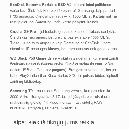
SanDisk Extreme Portable SSD V2
taip pat labai patikimas
variantas. Šiek tiek kompaktiškesnis už Samsung, taip pat turi
IP65 apsaugą. Greičiai panašūs – iki 1050 MB/s. Kartais galima
rasti pigiau nei Samsung, todėl verta palyginti kainas.
Crucial X9 Pro
– jei ieškote geriausio kainos ir talpos santykio.
Šis diskas nebrangus, bet greičiai pasiekia apie 1050 MB/s.
Tiesa, jis ne toks atsparus kaip Samsung ar SanDisk – nėra
oficialios IP apsaugos klasės, bet korpusas vis tiek gana tvirtas.
WD Black P50 Game Drive
– skirtas žaidėjams, kurie nori žaisti
žaidimus tiesiai iš išorinio disko. Greičiai siekia iki 2000 MB/s
(reikia USB 3.2 Gen 2×2 jungties). Brangesnis variantas, bet jei
turite PlayStation 5 ar Xbox Series X/S, tai puikus būdas išplėsti
žaidimų biblioteką.
Samsung T9
– naujausia Samsung versija, kuri pasiekia iki
2000 MB/s. Brangesnis už T7, bet jei jūsų darbas reikalauja
maksimalių greičių (4K video montavimas, didelių RAW
nuotraukų archyvai), tai verta investicija.
Talpa: kiek iš tikrųjų jums reikia