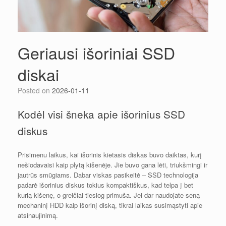
Geriausi išoriniai SSD
diskai
Posted on
2026-01-11
Kodėl visi šneka apie išorinius SSD
diskus
Prisimenu laikus, kai išorinis kietasis diskas buvo daiktas, kurį
nešiodavaisi kaip plytą kišenėje. Jie buvo gana lėti, triukšmingi ir
jautrūs smūgiams. Dabar viskas pasikeitė – SSD technologija
padarė išorinius diskus tokius kompaktiškus, kad telpa į bet
kurią kišenę, o greičiai tiesiog primuša. Jei dar naudojate seną
mechaninį HDD kaip išorinį diską, tikrai laikas susimąstyti apie
atsinaujinimą.