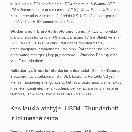
puikiai veiks. PS5 leidžia žaisti PS4 žaidimus iš išorinio SSD
(PS5 žaidimai turi būti vidiniame NVMe). Xbox Series X/S leidžia
žaisti senesnius žaidimus iš išorinio SSD. Greičiai bus geresni
nei iš vidinio HDD senose konsolėse.
Studentams ir biuro darbuotojams:
Jums tikriausiai nereikia
brangių modelių. Crucial X9 arba Samsung T7 (ne Shield versija)
500GB-1TB visiškai pakaks. Naudokite dokumentams,
prezentacijoms, atsarginėms kopijoms. Patarimas: naudokite
automatinę atsarginių kopijų programą – Windows Backup arba
Mac Time Machine.
Keliaujantys ir nuotolinio darbo entuziastai:
Kompaktiškumas
ir patvarumas svarbiausia. SanDisk Extreme Portable V2 yra
vienas mažiausių ir lengviausių, bet labai patikimas. Galite laikyti
kišenėje, kuprinėje, nerizikuodami. Jei keliaujate su planšete ar
telefonu, įsitikinkite, kad diskas palaiko USB OTG.
Kas laukia ateityje: USB4, Thunderbolt
ir tolimesnė raida
Portable SSD technologija nestovi vietoje. USB4 standartas,