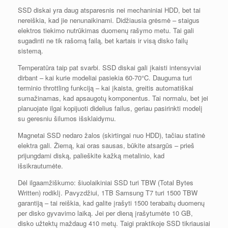
SSD diskai yra daug atsparesnis nei mechaniniai HDD, bet tai
nereiškia, kad jie nenunaikinami. Didžiausia grėsmė – staigus
elektros tiekimo nutrūkimas duomenų rašymo metu. Tai gali
sugadinti ne tik rašomą failą, bet kartais ir visą disko failų
sistemą.
Temperatūra taip pat svarbi. SSD diskai gali įkaisti intensyviai
dirbant – kai kurie modeliai pasiekia 60-70°C. Dauguma turi
terminio throttling funkciją – kai įkaista, greitis automatiškai
sumažinamas, kad apsaugotų komponentus. Tai normalu, bet jei
planuojate ilgai kopijuoti didelius failus, geriau pasirinkti modelį
su geresniu šilumos išsklaidymu.
Magnetai SSD nedaro žalos (skirtingai nuo HDD), tačiau statinė
elektra gali. Žiemą, kai oras sausas, būkite atsargūs – prieš
prijungdami diską, palieškite kažką metalinio, kad
išsikrautumėte.
Dėl ilgaamžiškumo: šiuolaikiniai SSD turi TBW (Total Bytes
Written) rodiklį. Pavyzdžiui, 1TB Samsung T7 turi 1500 TBW
garantiją – tai reiškia, kad galite įrašyti 1500 terabaitų duomenų
per disko gyvavimo laiką. Jei per dieną įrašytumėte 10 GB,
disko užtektų maždaug 410 metų. Taigi praktikoje SSD tikriausiai