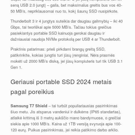
seną USB 2.0 jungtį – gaila, bet maksimalus greitis bus vos 40-
50 MB/s, nepriklausomai nuo to, kokį šaunų SSD nusipirkote.
Thunderbolt 3 ir 4 jungtys suteikia dar daugiau galimybių – iki 40
Gbps, tai teoriškai apie 5000 MB/s. Tačiau tokius greičius
pasiekiantys portable SSD kainuoja gerokai daugiau ir
dažniausiai naudoja NVMe protokolą per USB 4 ar Thunderbolt.
Praktinis patarimas: prieš pirkdami brangų greitą SSD,
patikrinkite, kokias jungtis turi jūsų įrenginiai. Nėra prasmės
mokėti už 2000 MB/s diską, jei jūsų kompiuteris turi tik USB 3.1
Gen 1.
Geriausi portable SSD 2024 metais
pagal poreikius
Samsung T7 Shield
– tai turbūt populiariausias pasirinkimas
šiuo metu. Jis atsparus vandeniui ir dulkėms (IP65 standartas),
atlaikė kritimą iš 3 metrų aukščio mano bandymuose, o greičiai
siekia apie 1000 MB/s. Kaina už 1TB versiją svyruoja apie 100-
120 eurų. Puikus pasirinkimas, jei reikia patikimo darbo arklio.