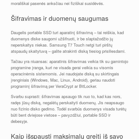
morališkai pasenės anksčiau nei fiziškai susidėvės.
Šifravimas ir duomenų saugumas
Daugelis portable SSD turi aparatinį šifravimą – tai reiškia, kad
duomenys diske saugomi užšifruoti, ir be slaptažodžio jų
neperskaitys niekas. Samsung T7 Touch netgi turi pirštų
atspaudų skaitytuvą – galite atrakinti diską tiesiog prisiliesdami.
Tačiau yra niuansas: aparatinis šifravimas veikia tik su gamintojo
programine įranga, kuri ne visada gerai veikia su visomis
operacinėmis sistemomis. Jei naudojate diską su skirtingais
įrenginiais (Windows, Mac, Linux, Android), geriau naudoti
programinį šifravimą per VeraCrypt ar BitLocker.
Svarbu suprasti: šifravimas apsaugo tik nuo to, kad kas nors,
radęs jūsų diską, negalėtų perskaityti duomenų. Jis neapsaugo
nuo fizinio disko gedimo. Todėl svarbūs duomenys visada turėtų
būti bent dviejose vietose – pavyzdžiui, portable SSD ir
debesyje.
Kaip išspausti maksimalų greitį iš savo