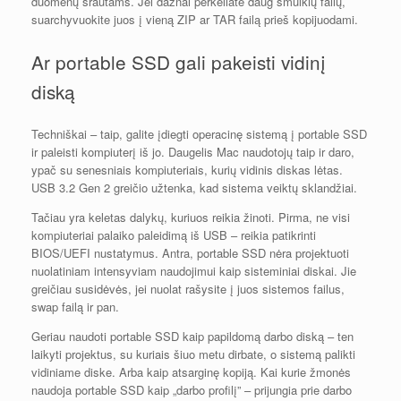
duomenų srautams. Jei dažnai perkeliate daug smulkių failų,
suarchyvuokite juos į vieną ZIP ar TAR failą prieš kopijuodami.
Ar portable SSD gali pakeisti vidinį
diską
Techniškai – taip, galite įdiegti operacinę sistemą į portable SSD
ir paleisti kompiuterį iš jo. Daugelis Mac naudotojų taip ir daro,
ypač su senesniais kompiuteriais, kurių vidinis diskas lėtas.
USB 3.2 Gen 2 greičio užtenka, kad sistema veiktų sklandžiai.
Tačiau yra keletas dalykų, kuriuos reikia žinoti. Pirma, ne visi
kompiuteriai palaiko paleidimą iš USB – reikia patikrinti
BIOS/UEFI nustatymus. Antra, portable SSD nėra projektuoti
nuolatiniam intensyviam naudojimui kaip sisteminiai diskai. Jie
greičiau susidėvės, jei nuolat rašysite į juos sistemos failus,
swap failą ir pan.
Geriau naudoti portable SSD kaip papildomą darbo diską – ten
laikyti projektus, su kuriais šiuo metu dirbate, o sistemą palikti
vidiniame diske. Arba kaip atsarginę kopiją. Kai kurie žmonės
naudoja portable SSD kaip „darbo profilį” – prijungia prie darbo