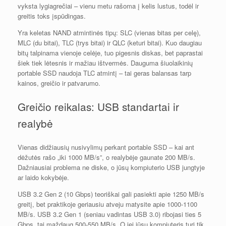
vyksta lygiagrečiai – vienu metu rašoma į kelis lustus, todėl ir
greitis toks įspūdingas.
Yra keletas NAND atmintinės tipų: SLC (vienas bitas per celę),
MLC (du bitai), TLC (trys bitai) ir QLC (keturi bitai). Kuo daugiau
bitų talpinama vienoje celėje, tuo pigesnis diskas, bet paprastai
šiek tiek lėtesnis ir mažiau ištvermės. Dauguma šiuolaikinių
portable SSD naudoja TLC atmintį – tai geras balansas tarp
kainos, greičio ir patvarumo.
Greičio reikalas: USB standartai ir
realybė
Vienas didžiausių nusivylimų perkant portable SSD – kai ant
dėžutės rašo „iki 1000 MB/s”, o realybėje gaunate 200 MB/s.
Dažniausiai problema ne diske, o jūsų kompiuterio USB jungtyje
ar laido kokybėje.
USB 3.2 Gen 2 (10 Gbps) teoriškai gali pasiekti apie 1250 MB/s
greitį, bet praktikoje geriausiu atveju matysite apie 1000-1100
MB/s. USB 3.2 Gen 1 (seniau vadintas USB 3.0) ribojasi ties 5
Gbps, tai maždaug 500-550 MB/s. O jei jūsų kompiuteris turi tik