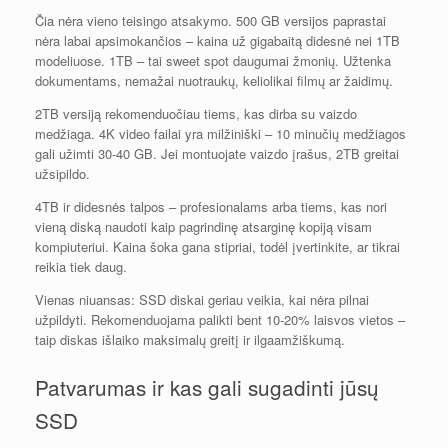
Čia nėra vieno teisingo atsakymo. 500 GB versijos paprastai
nėra labai apsimokančios – kaina už gigabaitą didesnė nei 1TB
modeliuose. 1TB – tai sweet spot daugumai žmonių. Užtenka
dokumentams, nemažai nuotraukų, keliolikai filmų ar žaidimų.
2TB versiją rekomenduočiau tiems, kas dirba su vaizdo
medžiaga. 4K video failai yra milžiniški – 10 minučių medžiagos
gali užimti 30-40 GB. Jei montuojate vaizdo įrašus, 2TB greitai
užsipildo.
4TB ir didesnės talpos – profesionalams arba tiems, kas nori
vieną diską naudoti kaip pagrindinę atsarginę kopiją visam
kompiuteriui. Kaina šoka gana stipriai, todėl įvertinkite, ar tikrai
reikia tiek daug.
Vienas niuansas: SSD diskai geriau veikia, kai nėra pilnai
užpildyti. Rekomenduojama palikti bent 10-20% laisvos vietos –
taip diskas išlaiko maksimalų greitį ir ilgaamžiškumą.
Patvarumas ir kas gali sugadinti jūsų
SSD